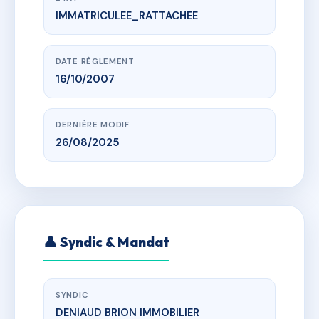
IMMATRICULEE_RATTACHEE
www.vme.plus/AB3602141
SDC Le Clos du Val de Garonne
9 rue Michèle Perrein
DATE RÈGLEMENT
16/10/2007
DERNIÈRE MODIF.
26/08/2025
👤 Syndic & Mandat
SYNDIC
DENIAUD BRION IMMOBILIER