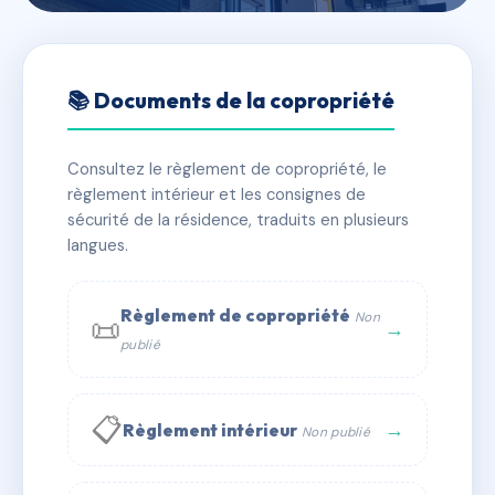
🇫🇷 RFRAB3602141
SDC Le Clos du Val de
📚 Documents de la copropriété
Garonne
Consultez le règlement de copropriété, le
📍 9 rue Michèle Perrein
règlement intérieur et les consignes de
✓ Immatriculée
🏠 99 lots
🏗 3 bâtiment(s)
sécurité de la résidence, traduits en plusieurs
langues.
📞 Contacter Syndic Digital
💬 WhatsApp
Règlement de copropriété
Non
📜
✉ Email
→
publié
📋
→
Règlement intérieur
Non publié