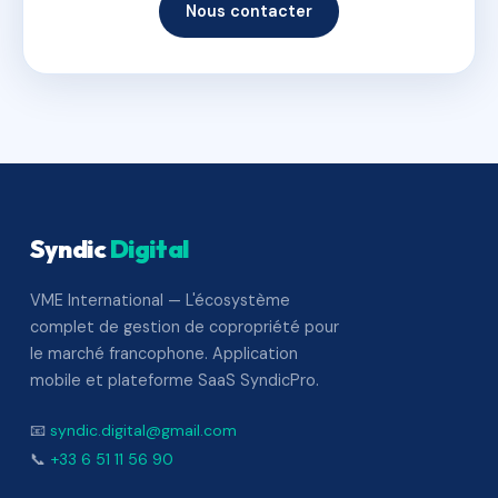
Nous contacter
Syndic
Digital
VME International — L'écosystème
complet de gestion de copropriété pour
le marché francophone. Application
mobile et plateforme SaaS SyndicPro.
📧
syndic.digital@gmail.com
📞
+33 6 51 11 56 90