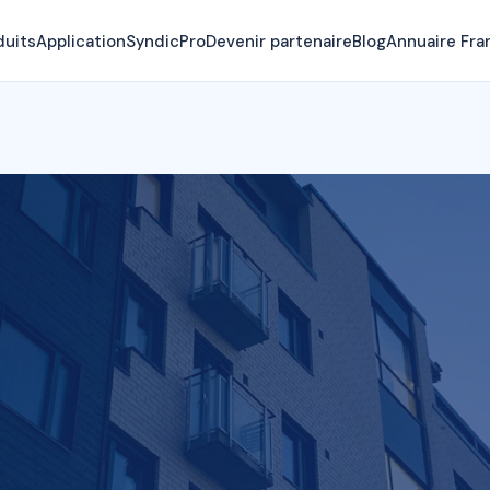
duits
Application
SyndicPro
Devenir partenaire
Blog
Annuaire Fra