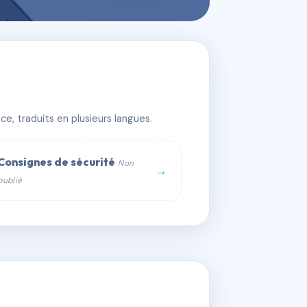
e, traduits en plusieurs langues.
Consignes de sécurité
Non
→
publié
web :
om