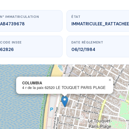
N° IMMATRICULATION
ÉTAT
AB4739678
IMMATRICULEE_RATTACHEE
CODE INSEE
DATE RÈGLEMENT
62826
06/12/1984
×
w.vme.plus/AB4739678
COLUMBIA
4 r de la paix 62520 LE TOUQUET PARIS PLAGE
COLUMBIA
x
62520 LE TOUQUET PARIS PLAGE