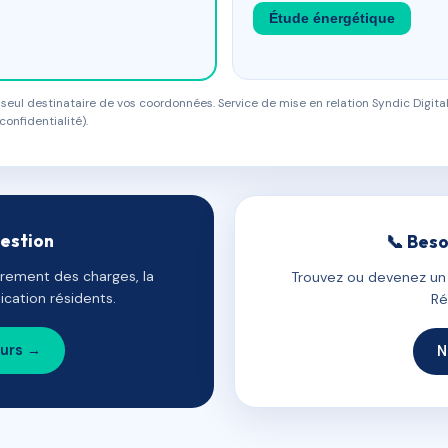
Étude énergétique
eul destinataire de vos coordonnées. Service de mise en relation Syndic Digital
confidentialité).
gestion
📞 Beso
uvrement des charges, la
Trouvez ou devenez un c
cation résidents.
Ré
ours →
N