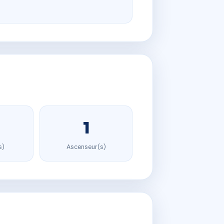
1
s)
Ascenseur(s)