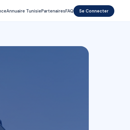
nce
Annuaire Tunisie
Partenaires
FAQ
Se Connecter