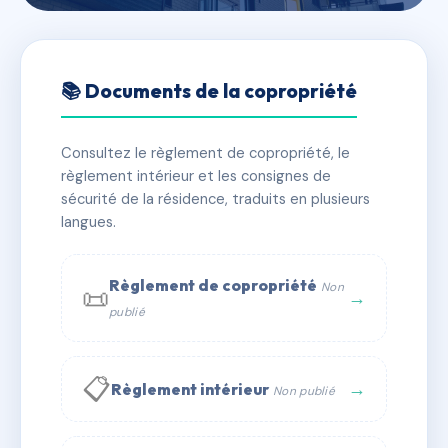
🇫🇷 RFRAB4825212
THALASSA
📚 Documents de la copropriété
📍 CHEMIN DES 2 RUISSEAUX DOMAINE DES MYRTES
SAINTE MAXIME
Consultez le règlement de copropriété, le
règlement intérieur et les consignes de
✓ Immatriculée
🏠 96 lots
🏗 5 bâtiment(s)
sécurité de la résidence, traduits en plusieurs
langues.
📞 Contacter Syndic Digital
💬 WhatsApp
Règlement de copropriété
Non
📜
✉ Email
→
publié
📋
→
Règlement intérieur
Non publié