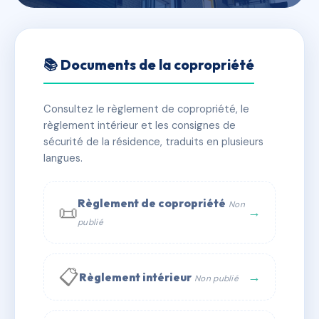
🇫🇷 RFRAB5217658
SDC 4 RUE DU DOCTEUR
📚 Documents de la copropriété
EBRARD
Consultez le règlement de copropriété, le
📍 4 r du docteur ebrard 01000 Bourg-en-Bresse
règlement intérieur et les consignes de
✓ Immatriculée
🏠 9 lots
🏗 1 bâtiment(s)
sécurité de la résidence, traduits en plusieurs
langues.
📞 Contacter Syndic Digital
💬 WhatsApp
Règlement de copropriété
Non
📜
✉ Email
→
publié
📋
→
Règlement intérieur
Non publié