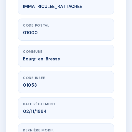
IMMATRICULEE_RATTACHEE
www.vme.plus/AB5217658
SDC 4 RUE DU DOCTEUR EBRARD
4 r du docteur ebrard
01000 Bourg-en-Bresse
CODE POSTAL
01000
COMMUNE
Bourg-en-Bresse
CODE INSEE
01053
DATE RÈGLEMENT
02/11/1994
DERNIÈRE MODIF.