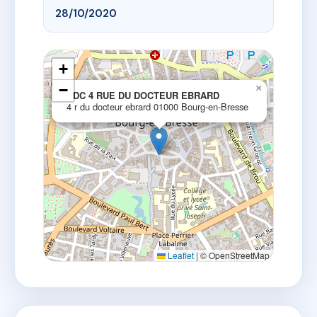
28/10/2020
+
−
×
SDC 4 RUE DU DOCTEUR EBRARD
4 r du docteur ebrard 01000 Bourg-en-Bresse
Leaflet
|
© OpenStreetMap