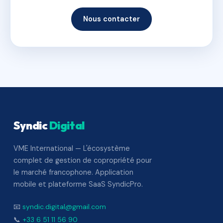
Nous contacter
Syndic
Digital
VME International — L'écosystème
complet de gestion de copropriété pour
le marché francophone. Application
mobile et plateforme SaaS SyndicPro.
📧
syndic.digital@gmail.com
📞
+33 6 51 11 56 90