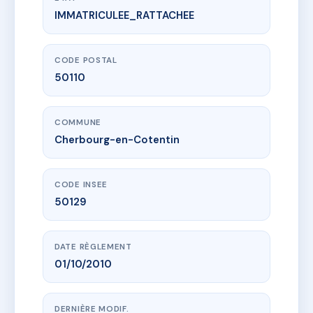
IMMATRICULEE_RATTACHEE
www.vme.plus/AB5403449
SDC HOTEL DE VILLE
92 r du moulin guilbert
50110 Cherbourg-en-Cotentin
CODE POSTAL
50110
COMMUNE
Cherbourg-en-Cotentin
CODE INSEE
50129
DATE RÈGLEMENT
01/10/2010
DERNIÈRE MODIF.