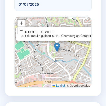
01/07/2025
+
−
×
SDC HOTEL DE VILLE
92 r du moulin guilbert 50110 Cherbourg-en-Cotentin
Leaflet
|
© OpenStreetMap