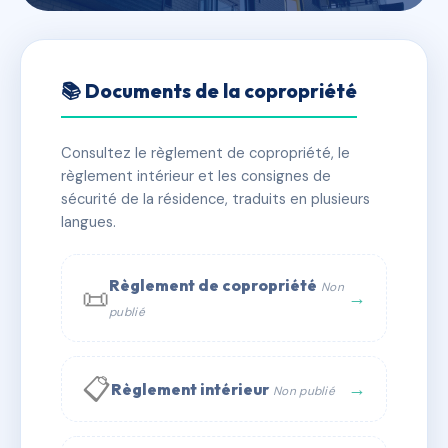
🇫🇷 RFRAB5403449
SDC HOTEL DE VILLE
📚 Documents de la copropriété
📍 92 r du moulin guilbert 50110 Cherbourg-en-
Cotentin
Consultez le règlement de copropriété, le
règlement intérieur et les consignes de
✓ Immatriculée
🏠 88 lots
🏗 2 bâtiment(s)
sécurité de la résidence, traduits en plusieurs
langues.
📞 Contacter Syndic Digital
💬 WhatsApp
Règlement de copropriété
Non
📜
✉ Email
→
publié
📋
→
Règlement intérieur
Non publié