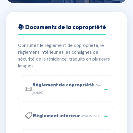
🇫🇷 RFRAB6740773
MANOIR DE CLUNY
📚 Documents de la copropriété
📍 RESIDENCE LE MANOIR DE CLUNY LIEUDIT
PLATEAU FOFO EST 97233 SCHOELCHER
Consultez le règlement de copropriété, le
règlement intérieur et les consignes de
✓ Immatriculée
🏠 26 lots
🏗 1 bâtiment(s)
sécurité de la résidence, traduits en plusieurs
langues.
📞 Contacter Syndic Digital
💬 WhatsApp
Règlement de copropriété
Non
📜
✉ Email
→
publié
📋
→
Règlement intérieur
Non publié