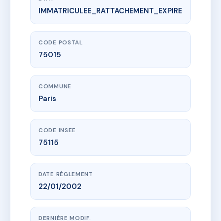
IMMATRICULEE_RATTACHEMENT_EXPIRE
www.vme.plus/AB6758924
SDC 16 rue de Pondichery
16 r de pondichery
75015 Paris
CODE POSTAL
75015
COMMUNE
Paris
CODE INSEE
75115
DATE RÈGLEMENT
22/01/2002
DERNIÈRE MODIF.