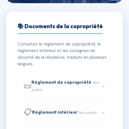
🇫🇷 RFRAB6758924
SDC 16 rue de Pondichery
📚 Documents de la copropriété
📍 16 r de pondichery 75015 Paris
Consultez le règlement de copropriété, le
⚠ IMMATRICULEE_RATTACHEMENT_EXPIRE
règlement intérieur et les consignes de
🏠 34 lots
🏗 2 bâtiment(s)
sécurité de la résidence, traduits en plusieurs
langues.
📞 Contacter Syndic Digital
💬 WhatsApp
Règlement de copropriété
Non
📜
✉ Email
→
publié
📋
→
Règlement intérieur
Non publié