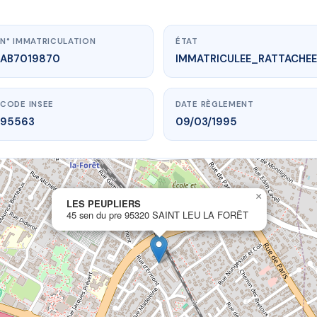
N° IMMATRICULATION
ÉTAT
AB7019870
IMMATRICULEE_RATTACHEE
CODE INSEE
DATE RÈGLEMENT
95563
09/03/1995
×
vme.plus/AB7019870
LES PEUPLIERS
45 sen du pre 95320 SAINT LEU LA FORÊT
LES PEUPLIERS
re
95320 SAINT LEU LA FORÊT