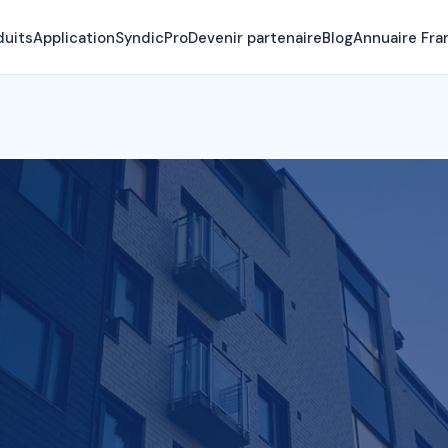
duits
Application
SyndicPro
Devenir partenaire
Blog
Annuaire Fra