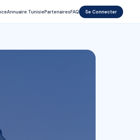
nce
Annuaire Tunisie
Partenaires
FAQ
Se Connecter