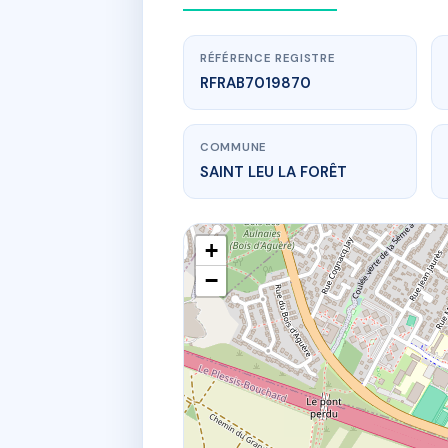
RÉFÉRENCE REGISTRE
RFRAB7019870
COMMUNE
SAINT LEU LA FORÊT
+
−
www.
45 sen du p