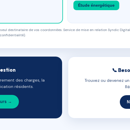
Étude énergétique
eul destinataire de vos coordonnées. Service de mise en relation Syndic Digital
confidentialité).
gestion
📞 Beso
uvrement des charges, la
Trouvez ou devenez un c
cation résidents.
Ré
ours →
N