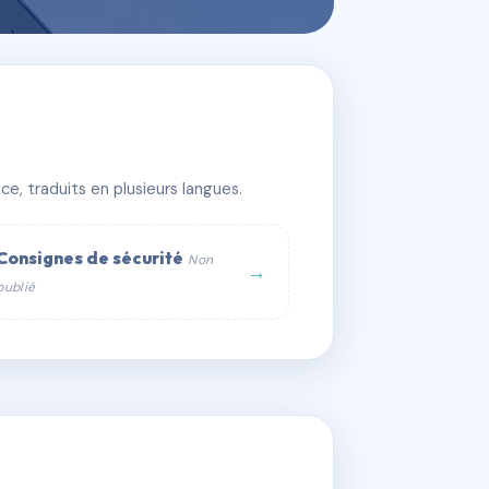
e, traduits en plusieurs langues.
Consignes de sécurité
Non
→
publié
web :
om