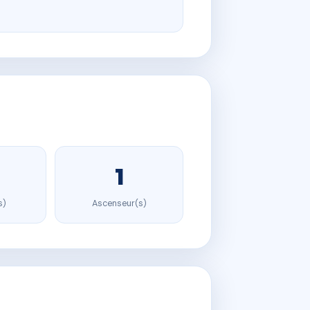
1
s)
Ascenseur(s)