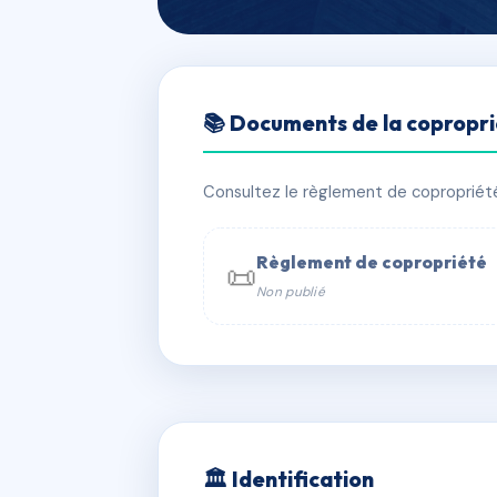
🇫🇷 RFRAB7019870
📚 Documents de la copropr
LES PEUPLIER
📍 45 sen du pre 95320 SAINT LEU 
Consultez le règlement de copropriété, 
✓ Immatriculée
🏠 64 lots
🏗 1 
Règlement de copropriété
📜
Non publié
📞 Contacter Syndic Digital

Coproprié
229 
N°
w
🏛 Identification