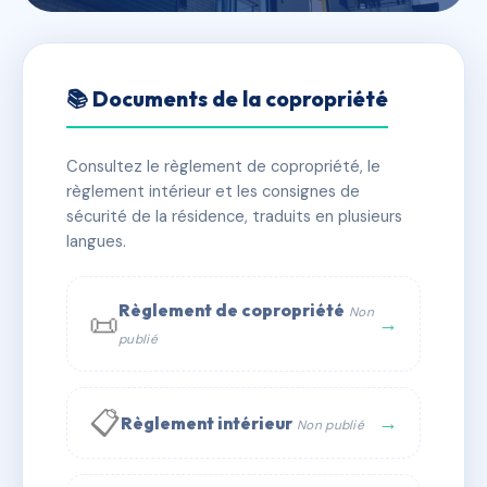
🇫🇷 RFRAB7715766
HEURE BLEUE A
📚 Documents de la copropriété
📍 all de la plage, 34280 La Grande-Motte
Consultez le règlement de copropriété, le
✓ Immatriculée
🏠 66 lots
🏗 2 bâtiment(s)
règlement intérieur et les consignes de
sécurité de la résidence, traduits en plusieurs
langues.
📞 Contacter Syndic Digital
💬 WhatsApp
✉ Email
Règlement de copropriété
Non
📜
→
publié
📋
→
Règlement intérieur
Non publié