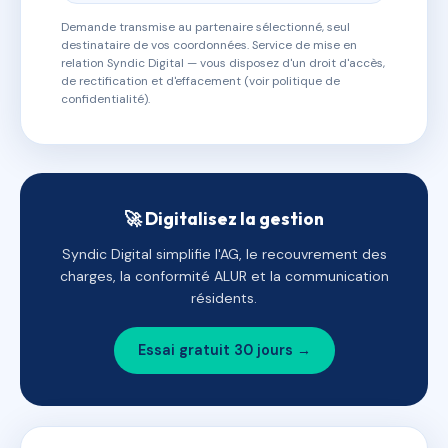
Demande transmise au partenaire sélectionné, seul
destinataire de vos coordonnées. Service de mise en
relation Syndic Digital — vous disposez d'un droit d'accès,
de rectification et d'effacement (voir politique de
confidentialité).
🚀 Digitalisez la gestion
Syndic Digital simplifie l'AG, le recouvrement des
charges, la conformité ALUR et la communication
résidents.
Essai gratuit 30 jours →