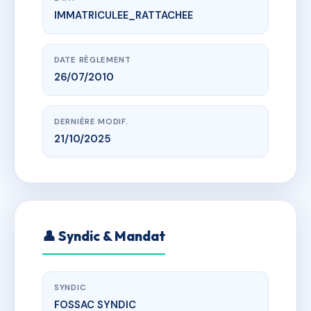
IMMATRICULEE_RATTACHEE
www.vme.plus/AB7715766
HEURE BLEUE A
all de la plage, 34280 La Grande-Motte
DATE RÈGLEMENT
26/07/2010
DERNIÈRE MODIF.
21/10/2025
👤 Syndic & Mandat
SYNDIC
FOSSAC SYNDIC