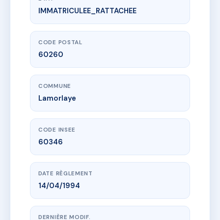
IMMATRICULEE_RATTACHEE
www.vme.plus/AB7826233
RU SAINT MARTIN
10 av de la liberation
60260 Lamorlaye
CODE POSTAL
60260
COMMUNE
Lamorlaye
CODE INSEE
60346
DATE RÈGLEMENT
14/04/1994
DERNIÈRE MODIF.