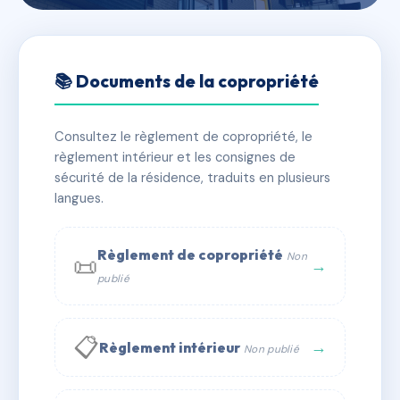
🇫🇷 RFRAB7826233
RU SAINT MARTIN
📚 Documents de la copropriété
📍 10 av de la liberation 60260 Lamorlaye
Consultez le règlement de copropriété, le
✓ Immatriculée
🏠 180 lots
🏗 4 bâtiment(s)
règlement intérieur et les consignes de
sécurité de la résidence, traduits en plusieurs
langues.
📞 Contacter Syndic Digital
💬 WhatsApp
✉ Email
Règlement de copropriété
Non
📜
→
publié
📋
→
Règlement intérieur
Non publié