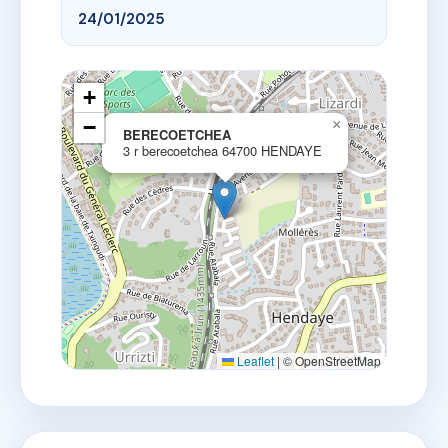
24/01/2025
+
−
×
BERECOETCHEA
3 r berecoetchea 64700 HENDAYE
Leaflet
|
© OpenStreetMap