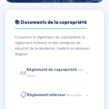
🇫🇷 RFRAB8327173
BERECOETCHEA
📚 Documents de la copropriété
📍 3 r berecoetchea 64700 HENDAYE
Consultez le règlement de copropriété, le
✓ Immatriculée
🏠 227 lots
🏗 15 bâtiment(s)
règlement intérieur et les consignes de
sécurité de la résidence, traduits en plusieurs
langues.
📞 Contacter Syndic Digital
💬 WhatsApp
✉ Email
Règlement de copropriété
Non
📜
→
publié
📋
→
Règlement intérieur
Non publié