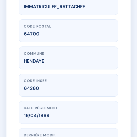
IMMATRICULEE_RATTACHEE
www.vme.plus/AB8327173
BERECOETCHEA
3 r berecoetchea
64700 HENDAYE
CODE POSTAL
64700
COMMUNE
HENDAYE
CODE INSEE
64260
DATE RÈGLEMENT
16/04/1969
DERNIÈRE MODIF.