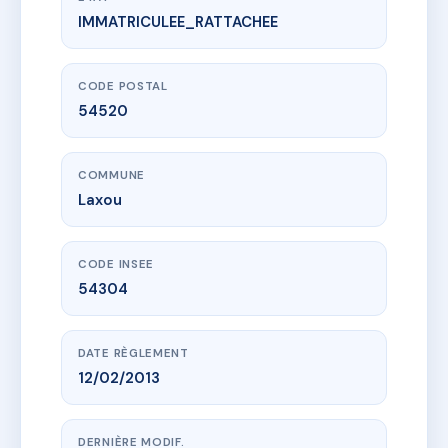
IMMATRICULEE_RATTACHEE
www.vme.plus/AB8373441
5-7-9 rue du 8 mai 1945
5/7 r du 8 mai
54520 Laxou
CODE POSTAL
54520
COMMUNE
Laxou
CODE INSEE
54304
DATE RÈGLEMENT
12/02/2013
DERNIÈRE MODIF.