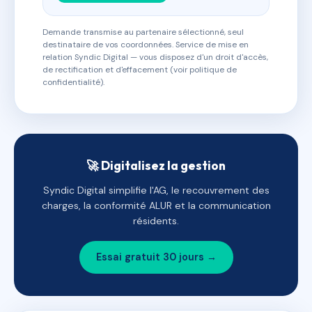
Demande transmise au partenaire sélectionné, seul
destinataire de vos coordonnées. Service de mise en
relation Syndic Digital — vous disposez d'un droit d'accès,
de rectification et d'effacement (voir politique de
confidentialité).
🚀 Digitalisez la gestion
Syndic Digital simplifie l'AG, le recouvrement des
charges, la conformité ALUR et la communication
résidents.
Essai gratuit 30 jours →