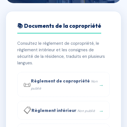
🇫🇷 RFRAB8373441
5-7-9 rue du 8 mai 1945
📚 Documents de la copropriété
📍 5/7 r du 8 mai 54520 Laxou
Consultez le règlement de copropriété, le
✓ Immatriculée
🏠 62 lots
🏗 1 bâtiment(s)
règlement intérieur et les consignes de
sécurité de la résidence, traduits en plusieurs
langues.
📞 Contacter Syndic Digital
💬 WhatsApp
✉ Email
Règlement de copropriété
Non
📜
→
publié
📋
→
Règlement intérieur
Non publié