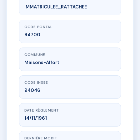
IMMATRICULEE_RATTACHEE
www.vme.plus/AB8543159
SDC 12 RUE RODIER
12 r rodier
94700 Maisons-Alfort
CODE POSTAL
94700
COMMUNE
Maisons-Alfort
CODE INSEE
94046
DATE RÈGLEMENT
14/11/1961
DERNIÈRE MODIF.