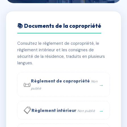
🇫🇷 RFRAB8543159
SDC 12 RUE RODIER
📚 Documents de la copropriété
📍 12 r rodier 94700 Maisons-Alfort
Consultez le règlement de copropriété, le
✓ Immatriculée
🏠 16 lots
🏗 1 bâtiment(s)
règlement intérieur et les consignes de
sécurité de la résidence, traduits en plusieurs
langues.
📞 Contacter Syndic Digital
💬 WhatsApp
✉ Email
Règlement de copropriété
Non
📜
→
publié
📋
→
Règlement intérieur
Non publié