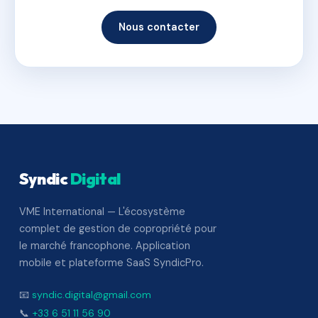
Nous contacter
Syndic
Digital
VME International — L'écosystème
complet de gestion de copropriété pour
le marché francophone. Application
mobile et plateforme SaaS SyndicPro.
📧
syndic.digital@gmail.com
📞
+33 6 51 11 56 90