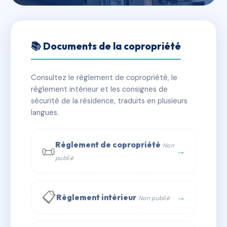
🇫🇷 RFRAB8765653
43 AV P.WILSON-VIDAUBAN
📚 Documents de la copropriété
📍 43 av du president wilson 83550 VIDAUBAN
Consultez le règlement de copropriété, le
✓ Immatriculée
🏠 12 lots
🏗 1 bâtiment(s)
règlement intérieur et les consignes de
sécurité de la résidence, traduits en plusieurs
langues.
📞 Contacter Syndic Digital
💬 WhatsApp
✉ Email
Règlement de copropriété
Non
📜
→
publié
📋
→
Règlement intérieur
Non publié