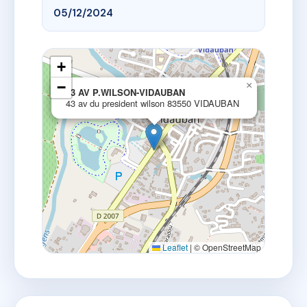
05/12/2024
+
−
×
43 AV P.WILSON-VIDAUBAN
43 av du president wilson 83550 VIDAUBAN
Leaflet
|
© OpenStreetMap