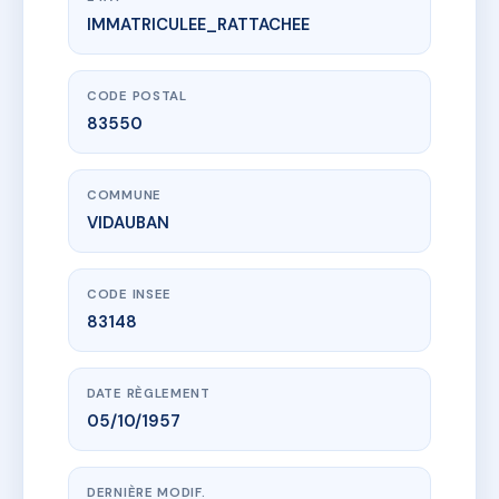
IMMATRICULEE_RATTACHEE
www.vme.plus/AB8765653
43 AV P.WILSON-VIDAUBAN
43 av du president wilson
83550 VIDAUBAN
CODE POSTAL
83550
COMMUNE
VIDAUBAN
CODE INSEE
83148
DATE RÈGLEMENT
05/10/1957
DERNIÈRE MODIF.