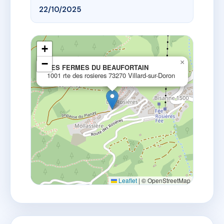
22/10/2025
+
−
×
LES FERMES DU BEAUFORTAIN
1001 rte des rosieres 73270 Villard-sur-Doron
Leaflet
|
© OpenStreetMap