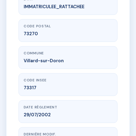
IMMATRICULEE_RATTACHEE
www.vme.plus/AB8940637
LES FERMES DU BEAUFORTAIN
1001 rte des rosieres
73270 Villard-sur-Doron
CODE POSTAL
73270
COMMUNE
Villard-sur-Doron
CODE INSEE
73317
DATE RÈGLEMENT
29/07/2002
DERNIÈRE MODIF.