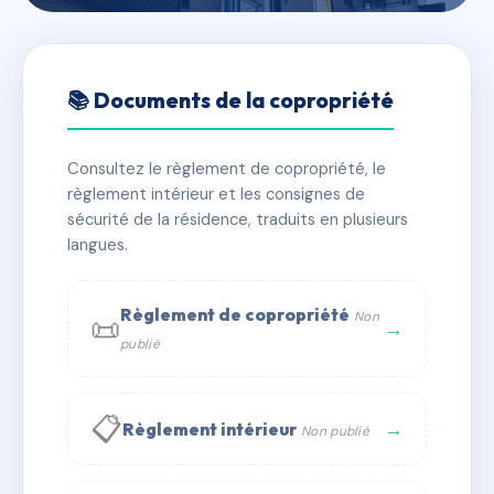
🇫🇷 RFRAB8940637
LES FERMES DU
📚 Documents de la copropriété
BEAUFORTAIN
Consultez le règlement de copropriété, le
📍 1001 rte des rosieres 73270 Villard-sur-Doron
règlement intérieur et les consignes de
✓ Immatriculée
🏠 239 lots
🏗 11 bâtiment(s)
sécurité de la résidence, traduits en plusieurs
langues.
📞 Contacter Syndic Digital
💬 WhatsApp
Règlement de copropriété
Non
📜
✉ Email
→
publié
📋
→
Règlement intérieur
Non publié