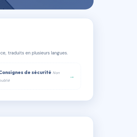
e, traduits en plusieurs langues.
Consignes de sécurité
Non
→
publié
web :
om