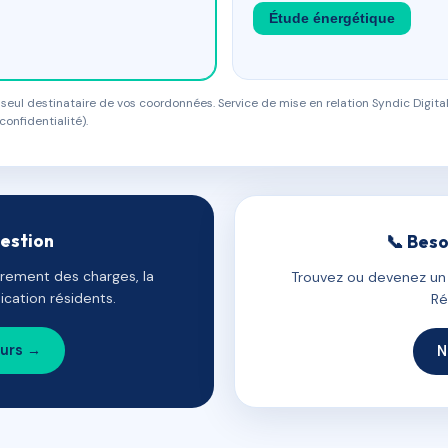
Étude énergétique
eul destinataire de vos coordonnées. Service de mise en relation Syndic Digital
confidentialité).
gestion
📞 Beso
uvrement des charges, la
Trouvez ou devenez un c
cation résidents.
Ré
ours →
N