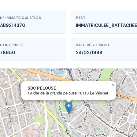
N° IMMATRICULATION
ÉTAT
AB9214370
IMMATRICULEE_RATTACHEE
CODE INSEE
DATE RÈGLEMENT
78650
24/02/1988
×
.vme.plus/AB9214370
SDC PELOUSE
19 che de la grande pelouse 78110 Le Vésinet
SDC PELOUSE
a grande pelouse
78110 Le Vésinet