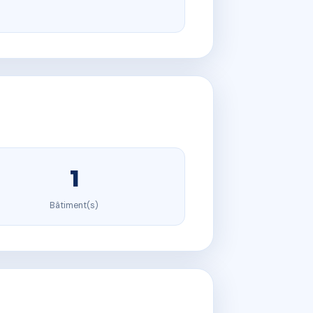
1
Bâtiment(s)