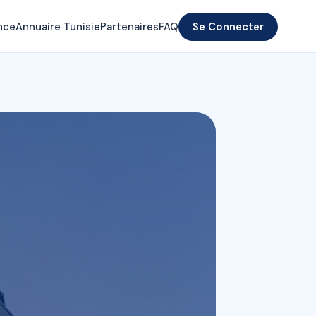
nce
Annuaire Tunisie
Partenaires
FAQ
Se Connecter