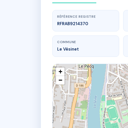
RÉFÉRENCE REGISTRE
RFRAB9214370
COMMUNE
Le Vésinet
+
−
www
19 che de l