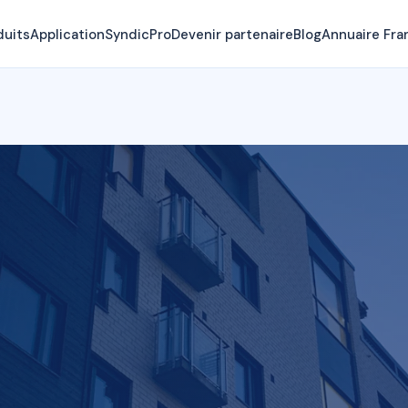
duits
Application
SyndicPro
Devenir partenaire
Blog
Annuaire Fra