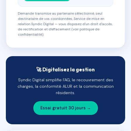
Demande transmise au partenaire sélectionné, seul
destinataire de vos coordonnées. Service de mise en
relation Syndic Digital — vous disposez d'un droit d'accès,
de rectification et d'effacement (voir politique de
confidentialité).
🚀 Digitalisez la gestion
Syndic Digital simplifie l'AG, le recouvrement des
charges, la conformité ALUR et la communication
résidents.
Essai gratuit 30 jours →