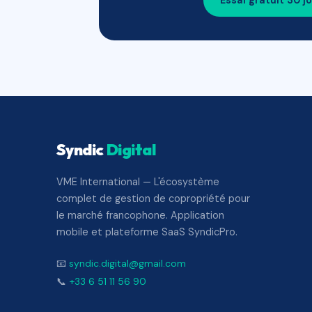
Essai gratuit 30 j
Syndic
Digital
VME International — L'écosystème
complet de gestion de copropriété pour
le marché francophone. Application
mobile et plateforme SaaS SyndicPro.
📧
syndic.digital@gmail.com
📞
+33 6 51 11 56 90