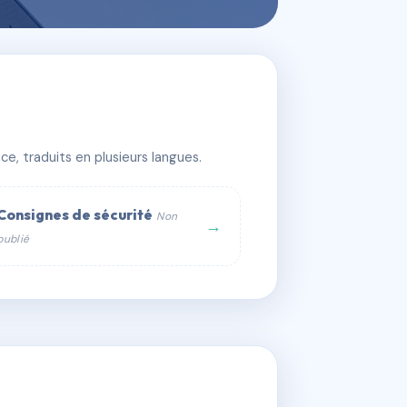
ELODY
e, traduits en plusieurs langues.
Consignes de sécurité
Non
→
publié
web :
om