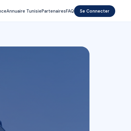
nce
Annuaire Tunisie
Partenaires
FAQ
Se Connecter