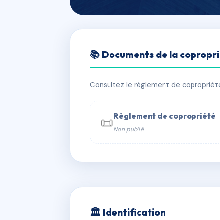
🇫🇷 RFRAB9852427
📚 Documents de la copropr
SYNDICAT DES
📍 RN 198 ROUTE DU VILLAGE 2022
Consultez le règlement de copropriété, 
✓ Immatriculée
🏠 108 lots
🏗 2 
Règlement de copropriété
📜
Non publié
📞 Contacter Syndic Digital

Copropriét
229 
w
🏛 Identification