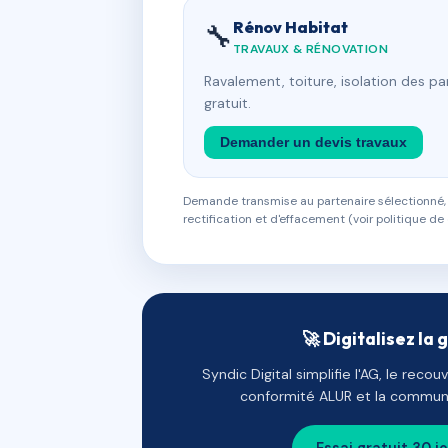
Rénov Habitat
🔧
TRAVAUX & RÉNOVATION
Ravalement, toiture, isolation des p
gratuit.
Demander un devis travaux
Demande transmise au partenaire sélectionné, s
rectification et d'effacement (voir politique de 
🚀 Digitalisez la 
Syndic Digital simplifie l'AG, le reco
conformité ALUR et la communi