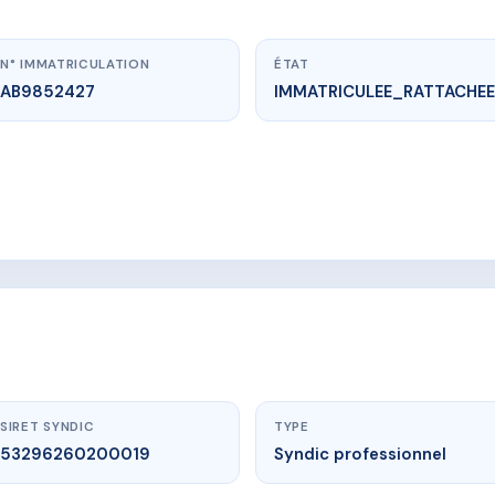
N° IMMATRICULATION
ÉTAT
AB9852427
IMMATRICULEE_RATTACHEE
www.vme.plus/AB9852427
T DES COPRO LES VILLAS DE MELODY
TE DU VILLAGE 20221 SANTA MARIA POGGIO
SIRET SYNDIC
TYPE
53296260200019
Syndic professionnel