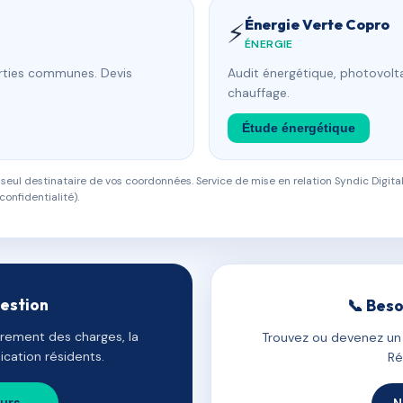
Énergie Verte Copro
⚡
ÉNERGIE
arties communes. Devis
Audit énergétique, photovolta
chauffage.
Étude énergétique
eul destinataire de vos coordonnées. Service de mise en relation Syndic Digital
confidentialité).
gestion
📞 Beso
uvrement des charges, la
Trouvez ou devenez un c
cation résidents.
Ré