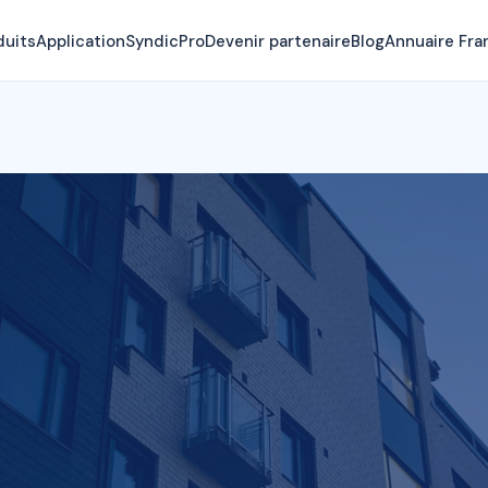
duits
Application
SyndicPro
Devenir partenaire
Blog
Annuaire Fra