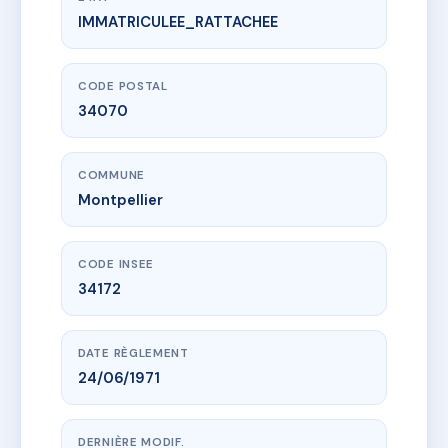
IMMATRICULEE_RATTACHEE
www.vme.plus/AC0368480
RONSARD
473 r de font couverte
34070 Montpellier
CODE POSTAL
34070
COMMUNE
Montpellier
CODE INSEE
34172
DATE RÈGLEMENT
24/06/1971
DERNIÈRE MODIF.