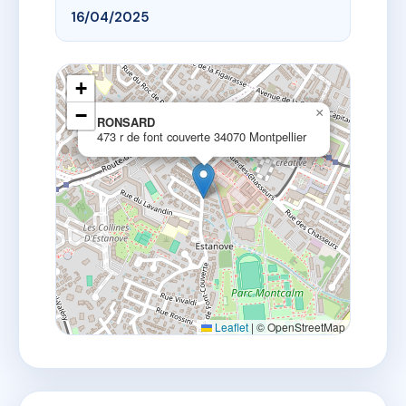
16/04/2025
+
−
×
RONSARD
473 r de font couverte 34070 Montpellier
Leaflet
|
© OpenStreetMap