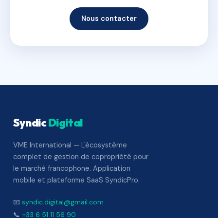
Nous contacter
Syndic
Digital
VME International — L'écosystème
complet de gestion de copropriété pour
le marché francophone. Application
mobile et plateforme SaaS SyndicPro.
📧
syndic.digital@gmail.com
📞
+33 6 51 11 56 90