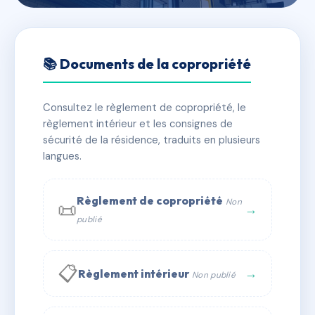
🇫🇷 RFRAC0368480
RONSARD
📚 Documents de la copropriété
📍 473 r de font couverte 34070 Montpellier
Consultez le règlement de copropriété, le
✓ Immatriculée
🏠 24 lots
🏗 2 bâtiment(s)
règlement intérieur et les consignes de
sécurité de la résidence, traduits en plusieurs
langues.
📞 Contacter Syndic Digital
💬 WhatsApp
✉ Email
Règlement de copropriété
Non
📜
→
publié
📋
→
Règlement intérieur
Non publié