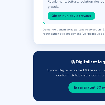
Ravalement, toiture, isolation des p
gratuit.
Obtenir un devis travaux
Demande transmise au partenaire sélectionné, s
rectification et d'effacement (voir politique de 
🚀 Digitalisez la 
Syndic Digital simplifie l'AG, le reco
conformité ALUR et la communi
Essai gratuit 30 j