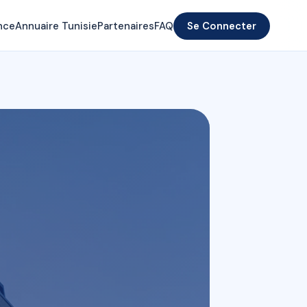
nce
Annuaire Tunisie
Partenaires
FAQ
Se Connecter