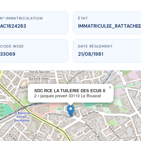
N° IMMATRICULATION
ÉTAT
AC1824283
IMMATRICULEE_RATTACHEE
CODE INSEE
DATE RÈGLEMENT
33069
21/08/1981
×
vme.plus/AC1824283
SDC RCE LA TUILERIE DES ECUS II
2 r jacques prevert 33110 Le Bouscat
 LA TUILERIE DES ECUS II
es prevert
33110 Le Bouscat