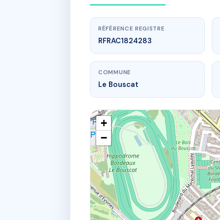
RÉFÉRENCE REGISTRE
RFRAC1824283
COMMUNE
Le Bouscat
+
−
www.
SDC RCE
2 r jacqu