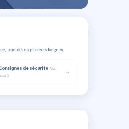
e, traduits en plusieurs langues.
Consignes de sécurité
Non
→
publié
web :
om