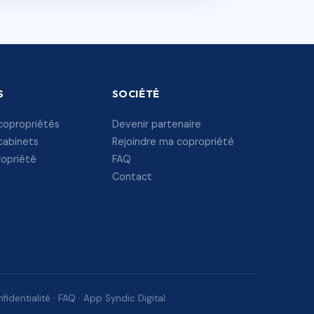
S
SOCIÉTÉ
copropriétés
Devenir partenaire
cabinets
Rejoindre ma copropriété
ropriété
FAQ
Contact
fidentialité
·
FAQ
·
App Syndic Digital