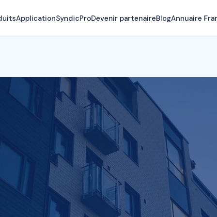
duits
Application
SyndicPro
Devenir partenaire
Blog
Annuaire Fra