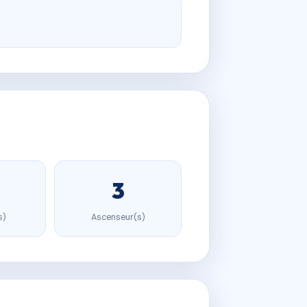
3
s)
Ascenseur(s)