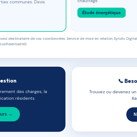
chauffage.
arties communes. Devis
Étude énergétique
eul destinataire de vos coordonnées. Service de mise en relation Syndic Digital
confidentialité).
gestion
📞 Beso
uvrement des charges, la
Trouvez ou devenez un c
cation résidents.
Ré
ours →
N