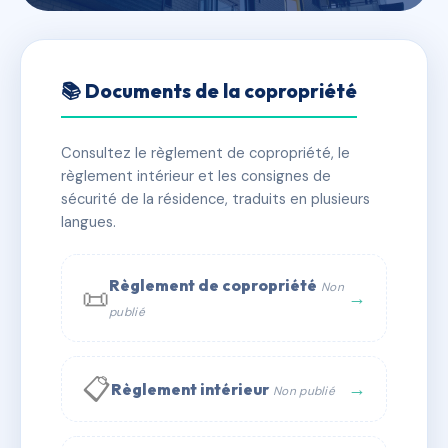
🇫🇷 RFRAC2584753
SDC 39 rue du Docteur Heulin
📚 Documents de la copropriété
📍 39 r du docteur heulin 75017 Paris
Consultez le règlement de copropriété, le
⚠ IMMATRICULEE_RATTACHEMENT_EXPIRE
règlement intérieur et les consignes de
🏠 28 lots
🏗 2 bâtiment(s)
sécurité de la résidence, traduits en plusieurs
langues.
📞 Contacter Syndic Digital
💬 WhatsApp
Règlement de copropriété
Non
📜
✉ Email
→
publié
📋
→
Règlement intérieur
Non publié