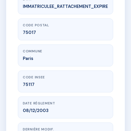
IMMATRICULEE_RATTACHEMENT_EXPIRE
www.vme.plus/AC2584753
SDC 39 rue du Docteur Heulin
39 r du docteur heulin
75017 Paris
CODE POSTAL
75017
COMMUNE
Paris
CODE INSEE
75117
DATE RÈGLEMENT
08/12/2003
DERNIÈRE MODIF.