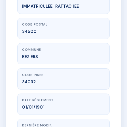
IMMATRICULEE_RATTACHEE
www.vme.plus/AC2699445
33 RUE ERNEST RENAN
33 r ernest renan
34500 BEZIERS
CODE POSTAL
34500
COMMUNE
BEZIERS
CODE INSEE
34032
DATE RÈGLEMENT
01/01/1901
DERNIÈRE MODIF.