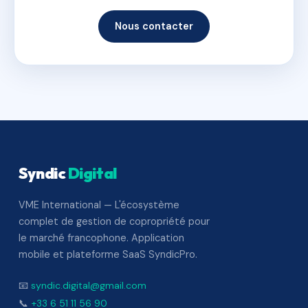
Nous contacter
Syndic
Digital
VME International — L'écosystème
complet de gestion de copropriété pour
le marché francophone. Application
mobile et plateforme SaaS SyndicPro.
📧
syndic.digital@gmail.com
📞
+33 6 51 11 56 90