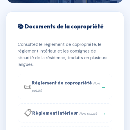
🇫🇷 RFRAC2699445
33 RUE ERNEST RENAN
📚 Documents de la copropriété
📍 33 r ernest renan 34500 BEZIERS
Consultez le règlement de copropriété, le
✓ Immatriculée
🏠 10 lots
🏗 1 bâtiment(s)
règlement intérieur et les consignes de
sécurité de la résidence, traduits en plusieurs
langues.
📞 Contacter Syndic Digital
💬 WhatsApp
✉ Email
Règlement de copropriété
Non
📜
→
publié
📋
→
Règlement intérieur
Non publié