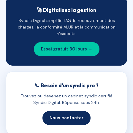
🚀 Digitalisez la gestion
Syndic Digital simplifie l'AG, le recouvrement des
charges, la conformité ALUR et la communication
résidents.
Essai gratuit 30 jours →
📞 Besoin d'un syndic pro ?
Trouvez ou devenez un cabinet syndic certifié
Syndic Digital. Réponse sous 24h.
Nous contacter