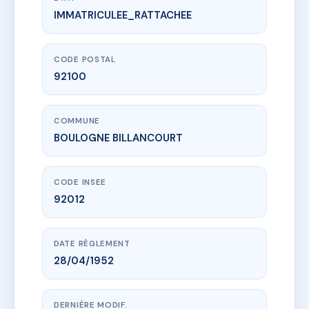
IMMATRICULEE_RATTACHEE
www.vme.plus/AC3245586
2 RUE DE L'ANCIENNE MAIRIE
2 r de l'ancienne mairie
92100 BOULOGNE BILLANCOURT
CODE POSTAL
92100
COMMUNE
BOULOGNE BILLANCOURT
CODE INSEE
92012
DATE RÈGLEMENT
28/04/1952
DERNIÈRE MODIF.