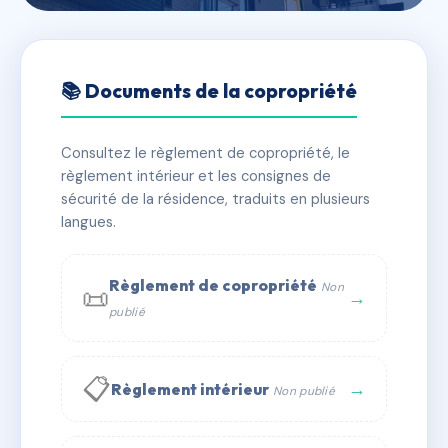
🇫🇷 RFRAC3245586
2 RUE DE L'ANCIENNE
📚 Documents de la copropriété
MAIRIE
Consultez le règlement de copropriété, le
📍 2 RUE DE L'ANCIENNE MAIRIE 92100 BOULOGNE
règlement intérieur et les consignes de
BILLANCOURT
sécurité de la résidence, traduits en plusieurs
✓ Immatriculée
langues.
🏠 12 lots
🏗 1 bâtiment(s)
📞 Contacter Syndic Digital
💬 WhatsApp
Règlement de copropriété
Non
📜
→
publié
✉ Email
📋
→
Règlement intérieur
Non publié