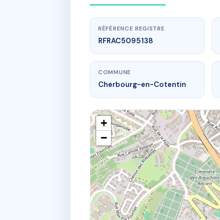
RÉFÉRENCE REGISTRE
RFRAC5095138
COMMUNE
Cherbourg-en-Cotentin
+
−
40 r de l'an