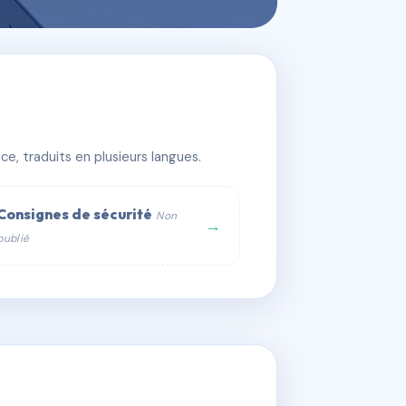
e, traduits en plusieurs langues.
Consignes de sécurité
Non
→
publié
web :
om