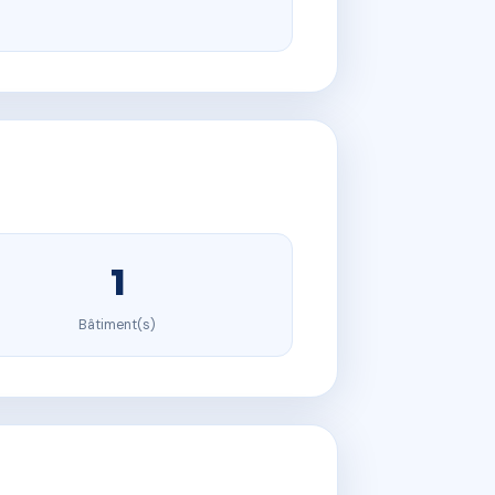
1
Bâtiment(s)