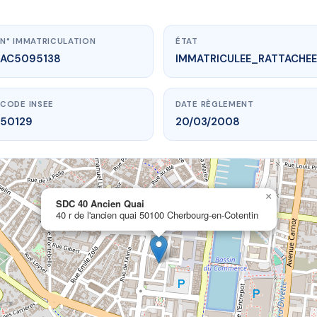
N° IMMATRICULATION
ÉTAT
AC5095138
IMMATRICULEE_RATTACHEE
CODE INSEE
DATE RÈGLEMENT
50129
20/03/2008
www.vme.plus/AC5095138
×
SDC 40 Ancien Quai
SDC 40 Ancien Quai
cien quai
50100 Cherbourg-en-Cotentin
40 r de l'ancien quai 50100 Cherbourg-en-Cotentin