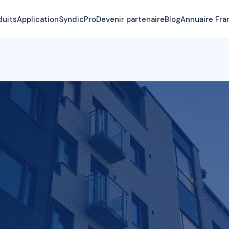
duits
Application
SyndicPro
Devenir partenaire
Blog
Annuaire Fra