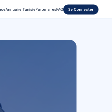
nce
Annuaire Tunisie
Partenaires
FAQ
Se Connecter