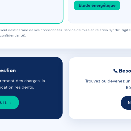
Étude énergétique
eul destinataire de vos coordonnées. Service de mise en relation Syndic Digital
confidentialité).
gestion
📞 Beso
uvrement des charges, la
Trouvez ou devenez un c
cation résidents.
Ré
ours →
N