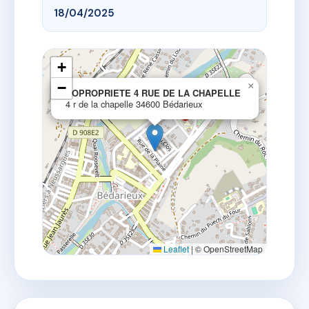
18/04/2025
+
−
×
COPROPRIETE 4 RUE DE LA CHAPELLE
4 r de la chapelle 34600 Bédarieux
Leaflet
|
© OpenStreetMap