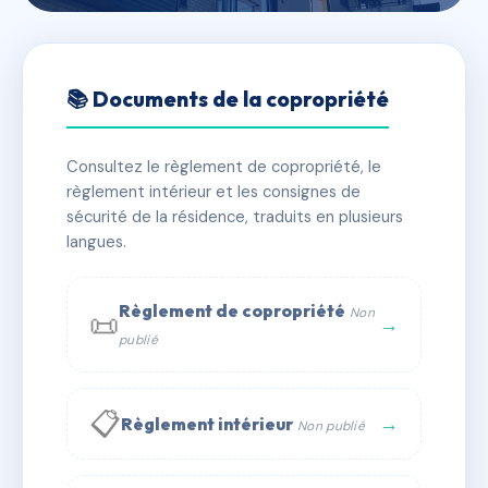
🇫🇷 RFRAC5475397
COPROPRIETE 4 RUE DE LA
📚 Documents de la copropriété
CHAPELLE
Consultez le règlement de copropriété, le
📍 4 r de la chapelle 34600 Bédarieux
règlement intérieur et les consignes de
✓ Immatriculée
🏠 9 lots
🏗 1 bâtiment(s)
sécurité de la résidence, traduits en plusieurs
langues.
📞 Contacter Syndic Digital
💬 WhatsApp
Règlement de copropriété
Non
📜
✉ Email
→
publié
📋
→
Règlement intérieur
Non publié