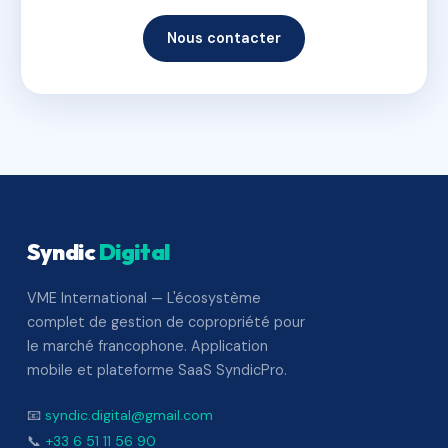
Nous contacter
Syndic
Digital
VME International — L'écosystème
complet de gestion de copropriété pour
le marché francophone. Application
mobile et plateforme SaaS SyndicPro.
📧
syndic.digital@gmail.com
📞
+33 6 51 11 56 90