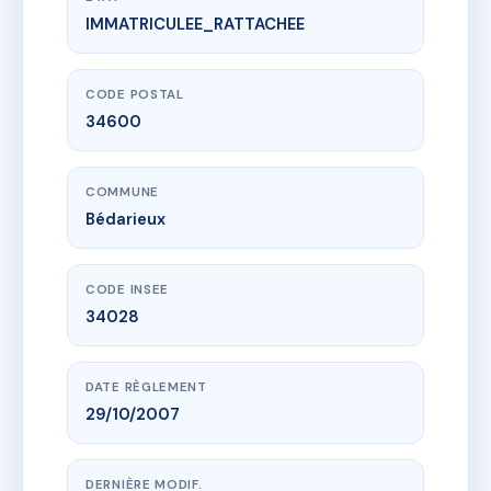
IMMATRICULEE_RATTACHEE
www.vme.plus/AC5475397
COPROPRIETE 4 RUE DE LA CHAPELLE
4 r de la chapelle
34600 Bédarieux
CODE POSTAL
34600
COMMUNE
Bédarieux
CODE INSEE
34028
DATE RÈGLEMENT
29/10/2007
DERNIÈRE MODIF.