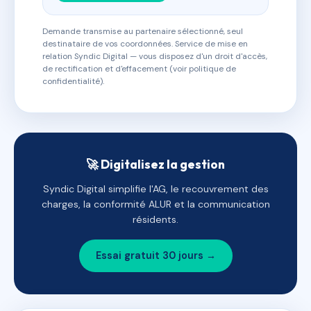
Demande transmise au partenaire sélectionné, seul
destinataire de vos coordonnées. Service de mise en
relation Syndic Digital — vous disposez d'un droit d'accès,
de rectification et d'effacement (voir politique de
confidentialité).
🚀 Digitalisez la gestion
Syndic Digital simplifie l'AG, le recouvrement des
charges, la conformité ALUR et la communication
résidents.
Essai gratuit 30 jours →