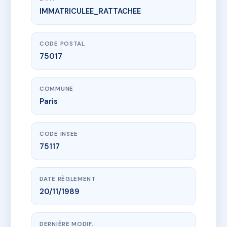
IMMATRICULEE_RATTACHEE
www.vme.plus/AC5610019
SDC 14 LOGELBACH
14 r de logelbach
75017 Paris
CODE POSTAL
75017
COMMUNE
Paris
CODE INSEE
75117
DATE RÈGLEMENT
20/11/1989
DERNIÈRE MODIF.