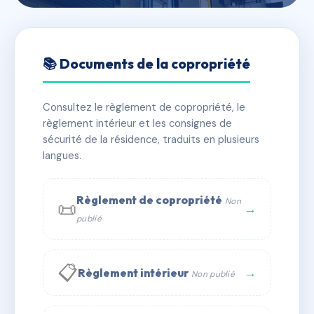
🇫🇷 RFRAC5610019
SDC 14 LOGELBACH
📚 Documents de la copropriété
📍 14 r de logelbach 75017 Paris
Consultez le règlement de copropriété, le
✓ Immatriculée
🏠 30 lots
🏗 1 bâtiment(s)
règlement intérieur et les consignes de
sécurité de la résidence, traduits en plusieurs
langues.
📞 Contacter Syndic Digital
💬 WhatsApp
✉ Email
Règlement de copropriété
Non
📜
→
publié
📋
→
Règlement intérieur
Non publié