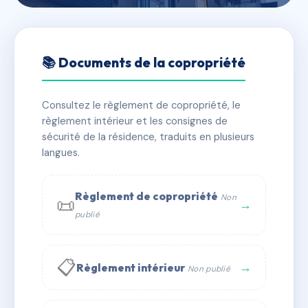
🇫🇷 RFRAC6096283
630 rte de St Nizier
📚 Documents de la copropriété
📍 630 rte de saint-nizier 38170 Seyssinet-Pariset
Consultez le règlement de copropriété, le
✓ Immatriculée
🏠 2 lots
🏗 1 bâtiment(s)
règlement intérieur et les consignes de
sécurité de la résidence, traduits en plusieurs
langues.
📞 Contacter Syndic Digital
💬 WhatsApp
✉ Email
Règlement de copropriété
Non
📜
→
publié
📋
→
Règlement intérieur
Non publié