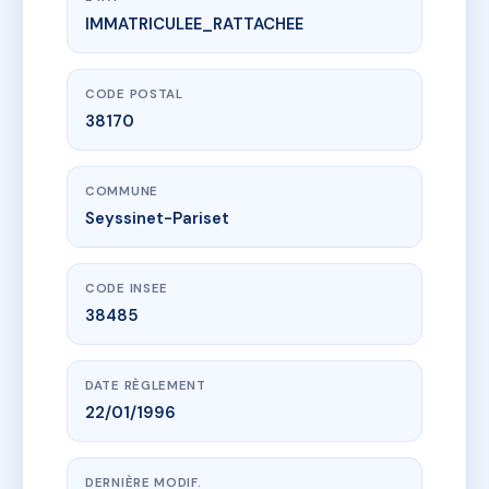
IMMATRICULEE_RATTACHEE
www.vme.plus/AC6096283
630 rte de St Nizier
630 rte de saint-nizier
38170 Seyssinet-Pariset
CODE POSTAL
38170
COMMUNE
Seyssinet-Pariset
CODE INSEE
38485
DATE RÈGLEMENT
22/01/1996
DERNIÈRE MODIF.