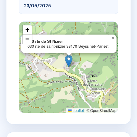
23/05/2025
+
−
×
630 rte de St Nizier
630 rte de saint-nizier 38170 Seyssinet-Pariset
Leaflet
|
© OpenStreetMap