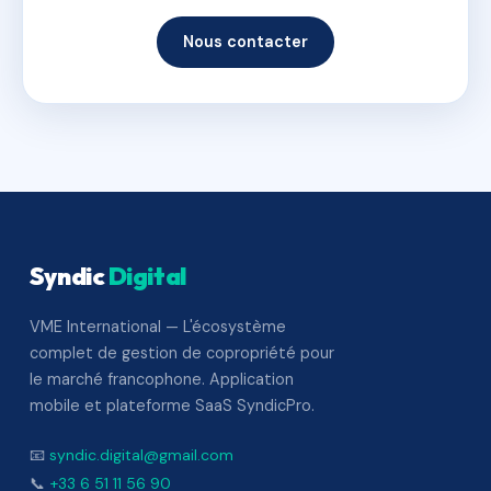
Nous contacter
Syndic
Digital
VME International — L'écosystème
complet de gestion de copropriété pour
le marché francophone. Application
mobile et plateforme SaaS SyndicPro.
📧
syndic.digital@gmail.com
📞
+33 6 51 11 56 90