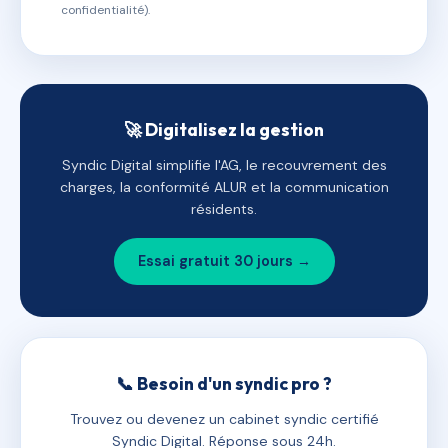
confidentialité).
🚀 Digitalisez la gestion
Syndic Digital simplifie l'AG, le recouvrement des
charges, la conformité ALUR et la communication
résidents.
Essai gratuit 30 jours →
📞 Besoin d'un syndic pro ?
Trouvez ou devenez un cabinet syndic certifié
Syndic Digital. Réponse sous 24h.