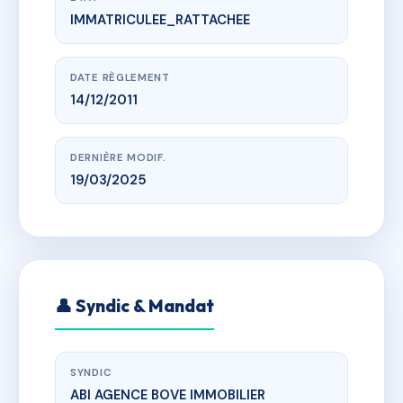
IMMATRICULEE_RATTACHEE
www.vme.plus/AC6121016
RESIDENCE LE COEUR VILLE
r marcel sembat, 56600 Lanester
DATE RÈGLEMENT
14/12/2011
DERNIÈRE MODIF.
19/03/2025
👤 Syndic & Mandat
SYNDIC
ABI AGENCE BOVE IMMOBILIER