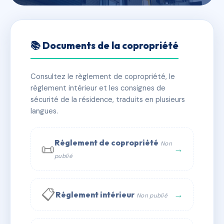
🇫🇷 RFRAC6121016
RESIDENCE LE COEUR VILLE
📚 Documents de la copropriété
📍 r marcel sembat, 56600 Lanester
Consultez le règlement de copropriété, le
✓ Immatriculée
🏠 91 lots
🏗 1 bâtiment(s)
règlement intérieur et les consignes de
sécurité de la résidence, traduits en plusieurs
langues.
📞 Contacter Syndic Digital
💬 WhatsApp
✉ Email
Règlement de copropriété
Non
📜
→
publié
📋
→
Règlement intérieur
Non publié