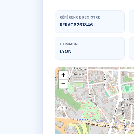
RÉFÉRENCE REGISTRE
RFRAC6261846
COMMUNE
LYON
+
−
www.
5 PLAC
5 pl de l