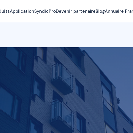
duits
Application
SyndicPro
Devenir partenaire
Blog
Annuaire Fra