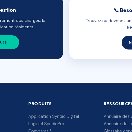
gestion
📞 Beso
uvrement des charges, la
Trouvez ou devenez un c
cation résidents.
Ré
ours →
N
PRODUITS
RESSOURCE
Application Syndic Digital
Annuaire des 
Logiciel SyndicPro
Annuaire des 
Comparatif
Glossaire cop