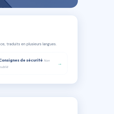
e, traduits en plusieurs langues.
Consignes de sécurité
Non
→
publié
web :
om