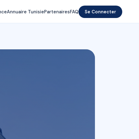
nce
Annuaire Tunisie
Partenaires
FAQ
Se Connecter