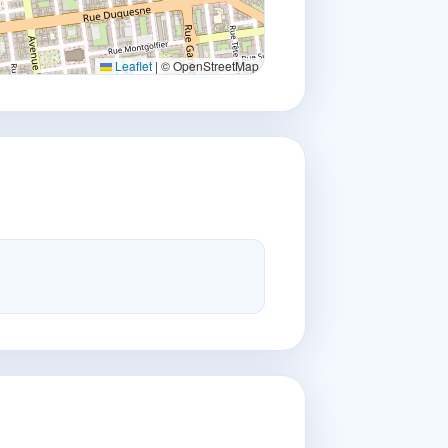
Leaflet
|
© OpenStreetMap