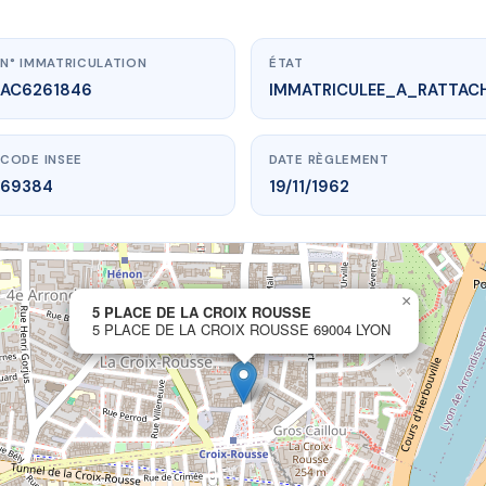
N° IMMATRICULATION
ÉTAT
AC6261846
IMMATRICULEE_A_RATTAC
CODE INSEE
DATE RÈGLEMENT
69384
19/11/1962
×
vme.plus/AC6261846
5 PLACE DE LA CROIX ROUSSE
5 PLACE DE LA CROIX ROUSSE 69004 LYON
E DE LA CROIX ROUSSE
a croix-rousse
69004 LYON