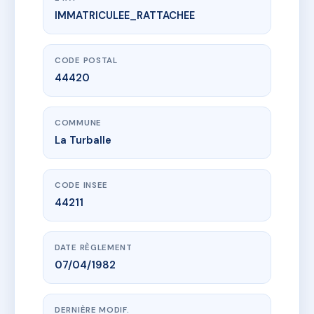
IMMATRICULEE_RATTACHEE
www.vme.plus/AC6382964
ROSE DES VENTS
48 r du croisic
44420 La Turballe
CODE POSTAL
44420
COMMUNE
La Turballe
CODE INSEE
44211
DATE RÈGLEMENT
07/04/1982
DERNIÈRE MODIF.