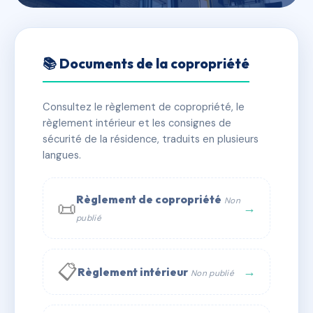
🇫🇷 RFRAC6382964
ROSE DES VENTS
📚 Documents de la copropriété
📍 48 r du croisic 44420 La Turballe
Consultez le règlement de copropriété, le
✓ Immatriculée
🏠 16 lots
🏗 1 bâtiment(s)
règlement intérieur et les consignes de
sécurité de la résidence, traduits en plusieurs
langues.
📞 Contacter Syndic Digital
💬 WhatsApp
✉ Email
Règlement de copropriété
Non
📜
→
publié
📋
→
Règlement intérieur
Non publié