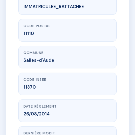
IMMATRICULEE_RATTACHEE
www.vme.plus/AC6383046
Les Cades
15 r des cades
11110 Salles-d'Aude
CODE POSTAL
11110
COMMUNE
Salles-d'Aude
CODE INSEE
11370
DATE RÈGLEMENT
26/08/2014
DERNIÈRE MODIF.