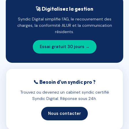
🚀 Digitalisez la gestion
Syndic Digital simplifie l'AG, le recouvrement des
charges, la conformité ALUR et la communication
résidents.
Essai gratuit 30 jours →
📞 Besoin d'un syndic pro ?
Trouvez ou devenez un cabinet syndic certifié
Syndic Digital. Réponse sous 24h.
Nous contacter