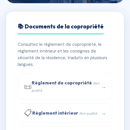
🇫🇷 RFRAC6383046
Les Cades
📚 Documents de la copropriété
📍 15 r des cades 11110 Salles-d'Aude
Consultez le règlement de copropriété, le
✓ Immatriculée
🏠 11 lots
🏗 4 bâtiment(s)
règlement intérieur et les consignes de
sécurité de la résidence, traduits en plusieurs
langues.
📞 Contacter Syndic Digital
💬 WhatsApp
✉ Email
Règlement de copropriété
Non
📜
→
publié
📋
→
Règlement intérieur
Non publié