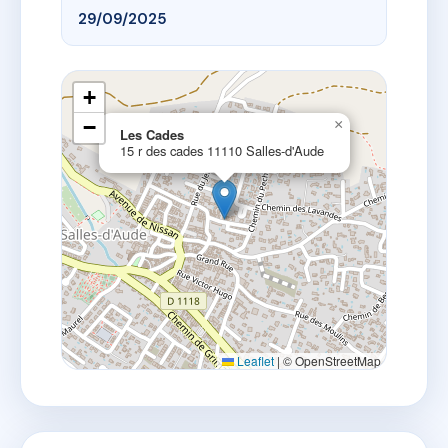
29/09/2025
+
−
×
Les Cades
15 r des cades 11110 Salles-d'Aude
Leaflet
|
© OpenStreetMap