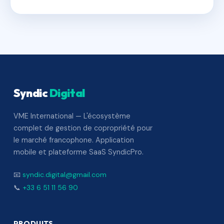
Syndic
Digital
VME International — L'écosystème
complet de gestion de copropriété pour
le marché francophone. Application
mobile et plateforme SaaS SyndicPro.
📧
syndic.digital@gmail.com
📞
+33 6 51 11 56 90
PRODUITS