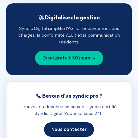
🚀 Digitalisez la gestion
Syndic Digital simplifie l'AG, le recouvrement des
charges, la conformité ALUR et la communication
résidents.
Essai gratuit 30 jours →
📞 Besoin d'un syndic pro ?
Trouvez ou devenez un cabinet syndic certifié
Syndic Digital. Réponse sous 24h.
Nous contacter