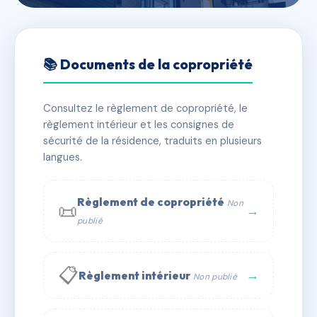
🇫🇷 RFRAC6387831
NOTRE DAME
📚 Documents de la copropriété
📍 20 r notre-dame 02200 Soissons
Consultez le règlement de copropriété, le
✓ Immatriculée
🏠 14 lots
🏗 3 bâtiment(s)
règlement intérieur et les consignes de
sécurité de la résidence, traduits en plusieurs
langues.
📞 Contacter Syndic Digital
💬 WhatsApp
✉ Email
Règlement de copropriété
Non
📜
→
publié
📋
→
Règlement intérieur
Non publié