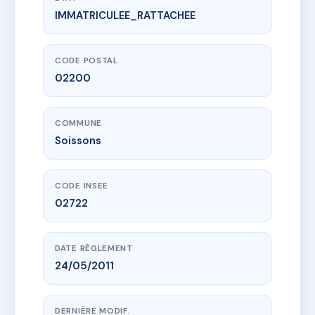
IMMATRICULEE_RATTACHEE
www.vme.plus/AC6387831
NOTRE DAME
20 r notre-dame
02200 Soissons
CODE POSTAL
02200
COMMUNE
Soissons
CODE INSEE
02722
DATE RÈGLEMENT
24/05/2011
DERNIÈRE MODIF.