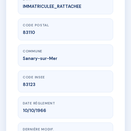
IMMATRICULEE_RATTACHEE
www.vme.plus/AC6388821
COPRO MOULIN LAGET
8 r laget
83110 Sanary-sur-Mer
CODE POSTAL
83110
COMMUNE
Sanary-sur-Mer
CODE INSEE
83123
DATE RÈGLEMENT
10/10/1966
DERNIÈRE MODIF.