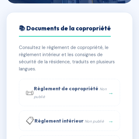
🇫🇷 RFRAC6388821
COPRO MOULIN LAGET
📚 Documents de la copropriété
📍 8 r laget 83110 Sanary-sur-Mer
Consultez le règlement de copropriété, le
✓ Immatriculée
🏠 8 lots
🏗 1 bâtiment(s)
règlement intérieur et les consignes de
sécurité de la résidence, traduits en plusieurs
langues.
📞 Contacter Syndic Digital
💬 WhatsApp
✉ Email
Règlement de copropriété
Non
📜
→
publié
📋
→
Règlement intérieur
Non publié