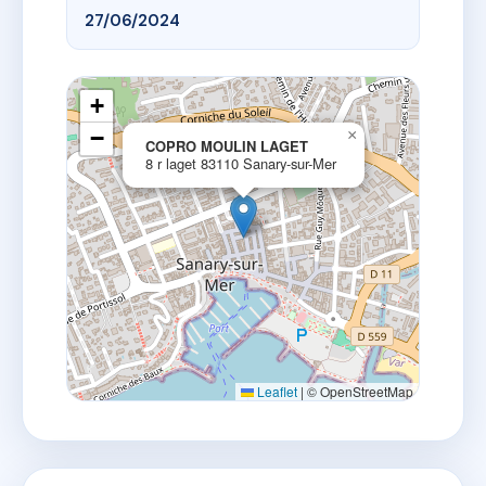
27/06/2024
+
−
×
COPRO MOULIN LAGET
8 r laget 83110 Sanary-sur-Mer
Leaflet
|
© OpenStreetMap