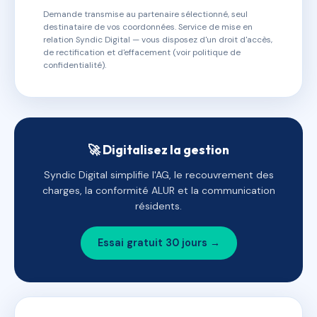
Demande transmise au partenaire sélectionné, seul
destinataire de vos coordonnées. Service de mise en
relation Syndic Digital — vous disposez d'un droit d'accès,
de rectification et d'effacement (voir politique de
confidentialité).
🚀 Digitalisez la gestion
Syndic Digital simplifie l'AG, le recouvrement des
charges, la conformité ALUR et la communication
résidents.
Essai gratuit 30 jours →