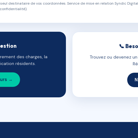
eul destinataire de vos coordonnées. Service de mise en relation Syndic Digital
confidentialité).
gestion
📞 Beso
uvrement des charges, la
Trouvez ou devenez un c
cation résidents.
Ré
ours →
N