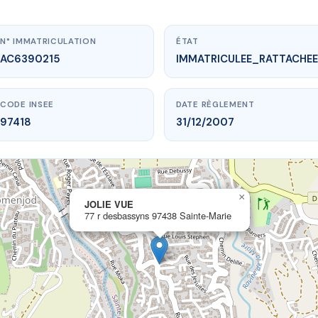
N° IMMATRICULATION
ÉTAT
AC6390215
IMMATRICULEE_RATTACHEE
CODE INSEE
DATE RÈGLEMENT
97418
31/12/2007
×
vme.plus/AC6390215
JOLIE VUE
77 r desbassyns 97438 Sainte-Marie
JOLIE VUE
assyns
97438 Sainte-Marie