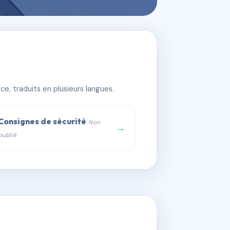
e, traduits en plusieurs langues.
Consignes de sécurité
Non
→
publié
web :
om