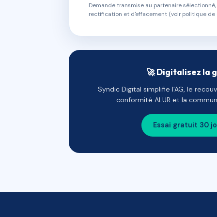
Demande transmise au partenaire sélectionné, s
rectification et d'effacement (voir politique de 
🚀 Digitalisez la 
Syndic Digital simplifie l'AG, le reco
conformité ALUR et la communi
Essai gratuit 30 j