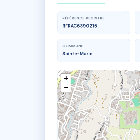
RÉFÉRENCE REGISTRE
RFRAC6390215
COMMUNE
Sainte-Marie
+
−
www.
77 r desb