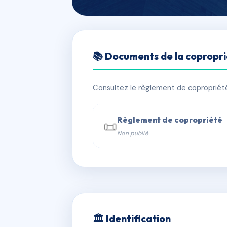
🇫🇷 RFRAC6390215
📚 Documents de la copropr
JOLIE VUE
📍 77 r desbassyns 97438 Sainte-Ma
Consultez le règlement de copropriété, 
✓ Immatriculée
🏠 16 lots
🏗 1 b
Règlement de copropriété
📜
Non publié
📞 Contacter Syndic Digital

Coproprié
229 
N°
w
🏛 Identification