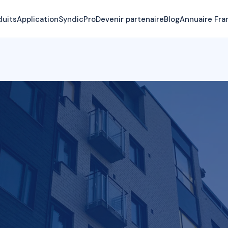
duits
Application
SyndicPro
Devenir partenaire
Blog
Annuaire Fra