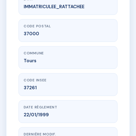
IMMATRICULEE_RATTACHEE
www.vme.plus/AC6391122
14 AMANDIERS
14 r des amandiers
37000 Tours
CODE POSTAL
37000
COMMUNE
Tours
CODE INSEE
37261
DATE RÈGLEMENT
22/01/1999
DERNIÈRE MODIF.