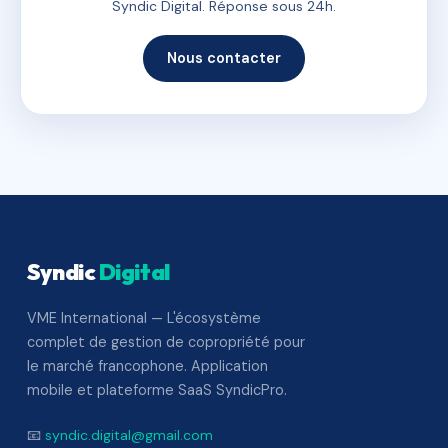
Syndic Digital. Réponse sous 24h.
Nous contacter
Syndic
Digital
VME International — L'écosystème
complet de gestion de copropriété pour
le marché francophone. Application
mobile et plateforme SaaS SyndicPro.
📧
syndic.digital@gmail.com