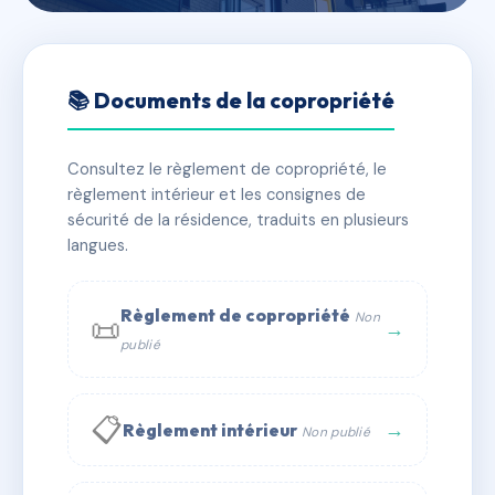
🇫🇷 RFRAC6391122
14 AMANDIERS
📚 Documents de la copropriété
📍 14 r des amandiers 37000 Tours
Consultez le règlement de copropriété, le
✓ Immatriculée
🏠 16 lots
🏗 1 bâtiment(s)
règlement intérieur et les consignes de
sécurité de la résidence, traduits en plusieurs
langues.
📞 Contacter Syndic Digital
💬 WhatsApp
✉ Email
Règlement de copropriété
Non
📜
→
publié
📋
→
Règlement intérieur
Non publié