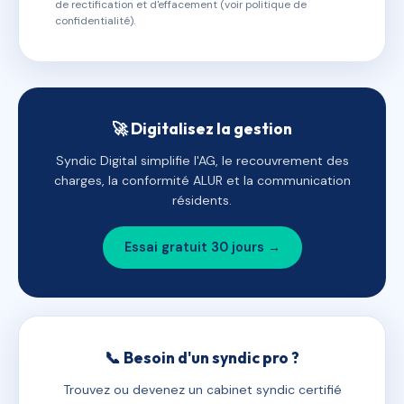
de rectification et d'effacement (voir politique de
confidentialité).
🚀 Digitalisez la gestion
Syndic Digital simplifie l'AG, le recouvrement des
charges, la conformité ALUR et la communication
résidents.
Essai gratuit 30 jours →
📞 Besoin d'un syndic pro ?
Trouvez ou devenez un cabinet syndic certifié