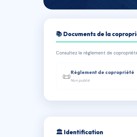
🇫🇷 RFRAC6391387
📚 Documents de la copropr
LES TENNIS
📍 23 r antoine bechamp 67540 Ost
Consultez le règlement de copropriété, 
✓ Immatriculée
🏠 148 lots
🏗 2 
Règlement de copropriété
📜
Non publié
📞 Contacter Syndic Digital

Coproprié
229 
N°
w
🏛 Identification