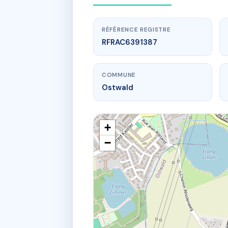
RÉFÉRENCE REGISTRE
RFRAC6391387
COMMUNE
Ostwald
+
−
www.
23 r anto