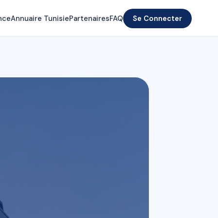
nce
Annuaire Tunisie
Partenaires
FAQ
Se Connecter