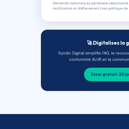
Demande transmise au partenaire sélectionné, s
rectification et d'effacement (voir politique de 
🚀 Digitalisez la 
Syndic Digital simplifie l'AG, le reco
conformité ALUR et la communi
Essai gratuit 30 j