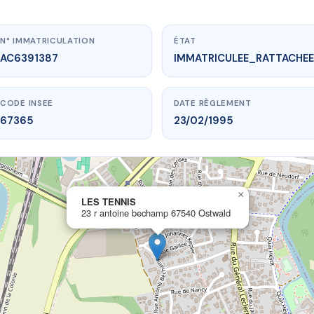
N° IMMATRICULATION
ÉTAT
AC6391387
IMMATRICULEE_RATTACHEE
CODE INSEE
DATE RÈGLEMENT
67365
23/02/1995
×
vme.plus/AC6391387
LES TENNIS
23 r antoine bechamp 67540 Ostwald
LES TENNIS
ine bechamp
67540 Ostwald