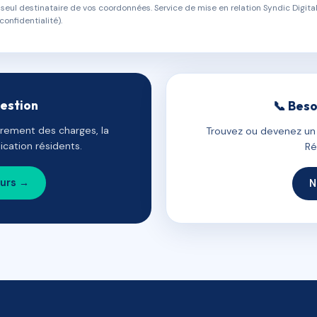
eul destinataire de vos coordonnées. Service de mise en relation Syndic Digital
confidentialité).
gestion
📞 Beso
uvrement des charges, la
Trouvez ou devenez un c
cation résidents.
Ré
ours →
N