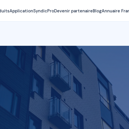
duits
Application
SyndicPro
Devenir partenaire
Blog
Annuaire Fra