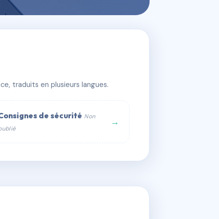
e, traduits en plusieurs langues.
Consignes de sécurité
Non
→
publié
web :
om