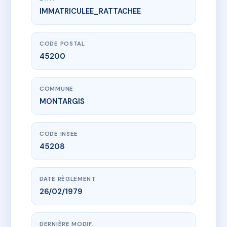
IMMATRICULEE_RATTACHEE
www.vme.plus/AC6393029
EMILE DECOURT - MS16380
6 Rue Emile Decourt
45200 MONTARGIS
CODE POSTAL
45200
COMMUNE
MONTARGIS
CODE INSEE
45208
DATE RÈGLEMENT
26/02/1979
DERNIÈRE MODIF.