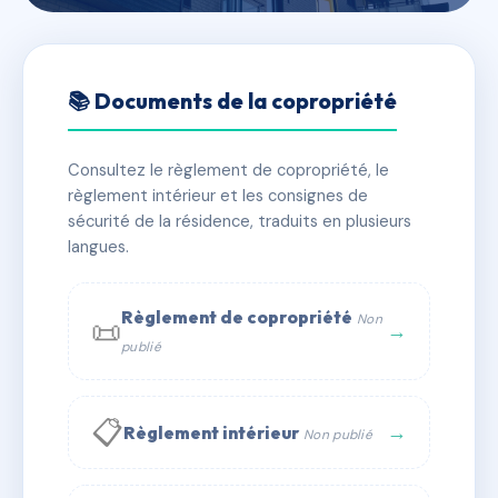
🇫🇷 RFRAC6393029
EMILE DECOURT - MS16380
📚 Documents de la copropriété
📍 6 RUE EMILE DECOURT 45200 MONTARGIS
Consultez le règlement de copropriété, le
✓ Immatriculée
🏠 10 lots
🏗 1 bâtiment(s)
règlement intérieur et les consignes de
sécurité de la résidence, traduits en plusieurs
langues.
📞 Contacter Syndic Digital
💬 WhatsApp
✉ Email
Règlement de copropriété
Non
📜
→
publié
📋
→
Règlement intérieur
Non publié