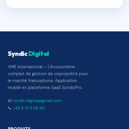
Syndic
Digital
VME International — L'écosystème
complet de gestion de copropriété pour
le marché francophone. Application
mobile et plateforme SaaS SyndicPro.
📧
syndic.digital@gmail.com
📞
+33 6 51 11 56 90
PRODUITS