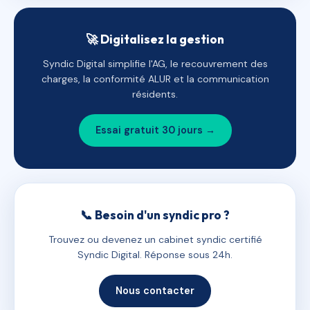
🚀 Digitalisez la gestion
Syndic Digital simplifie l'AG, le recouvrement des
charges, la conformité ALUR et la communication
résidents.
Essai gratuit 30 jours →
📞 Besoin d'un syndic pro ?
Trouvez ou devenez un cabinet syndic certifié
Syndic Digital. Réponse sous 24h.
Nous contacter