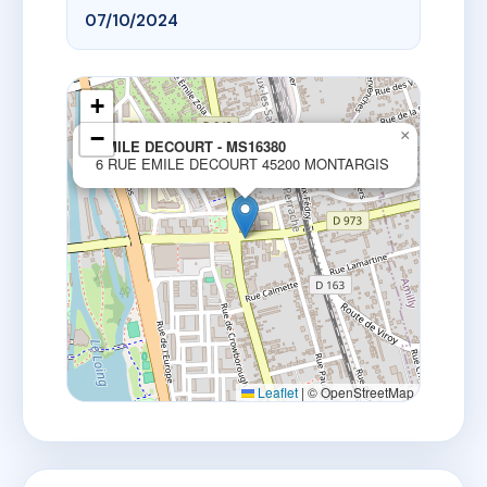
07/10/2024
+
−
×
EMILE DECOURT - MS16380
6 RUE EMILE DECOURT 45200 MONTARGIS
Leaflet
|
© OpenStreetMap