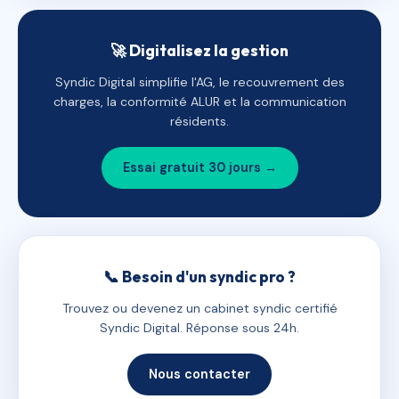
🚀 Digitalisez la gestion
Syndic Digital simplifie l'AG, le recouvrement des
charges, la conformité ALUR et la communication
résidents.
Essai gratuit 30 jours →
📞 Besoin d'un syndic pro ?
Trouvez ou devenez un cabinet syndic certifié
Syndic Digital. Réponse sous 24h.
Nous contacter