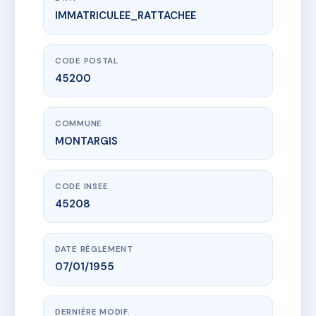
IMMATRICULEE_RATTACHEE
www.vme.plus/AC6393771
CHATOUILLAT - MS16408
3 Rue Chatouillat
45200 MONTARGIS
CODE POSTAL
45200
COMMUNE
MONTARGIS
CODE INSEE
45208
DATE RÈGLEMENT
07/01/1955
DERNIÈRE MODIF.