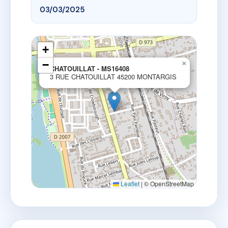
03/03/2025
+
−
×
CHATOUILLAT - MS16408
3 RUE CHATOUILLAT 45200 MONTARGIS
Leaflet
|
© OpenStreetMap