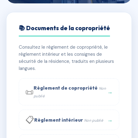
🇫🇷 RFRAC6393771
CHATOUILLAT - MS16408
📚 Documents de la copropriété
📍 3 RUE CHATOUILLAT 45200 MONTARGIS
Consultez le règlement de copropriété, le
✓ Immatriculée
🏠 7 lots
🏗 1 bâtiment(s)
règlement intérieur et les consignes de
sécurité de la résidence, traduits en plusieurs
langues.
📞 Contacter Syndic Digital
💬 WhatsApp
✉ Email
Règlement de copropriété
Non
📜
→
publié
📋
→
Règlement intérieur
Non publié