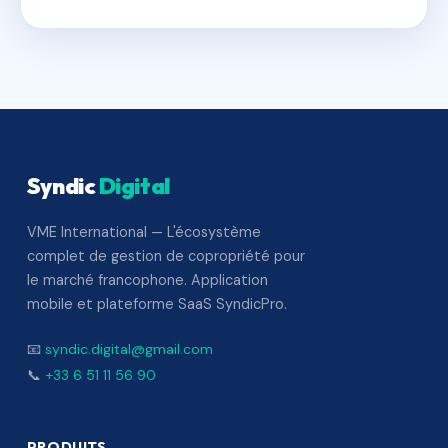
Syndic
Digital
VME International — L'écosystème
complet de gestion de copropriété pour
le marché francophone. Application
mobile et plateforme SaaS SyndicPro.
📧
syndic.digital@gmail.com
📞
+33 6 51 11 56 90
PRODUITS