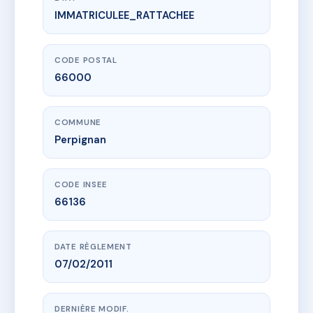
IMMATRICULEE_RATTACHEE
www.vme.plus/AC6396253
257 LA ROSE DES SABLES
5 r des roses
66000 Perpignan
CODE POSTAL
66000
COMMUNE
Perpignan
CODE INSEE
66136
DATE RÈGLEMENT
07/02/2011
DERNIÈRE MODIF.