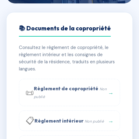
🇫🇷 RFRAC6396253
257 LA ROSE DES SABLES
📚 Documents de la copropriété
📍 5 r des roses 66000 Perpignan
Consultez le règlement de copropriété, le
✓ Immatriculée
🏠 46 lots
🏗 1 bâtiment(s)
règlement intérieur et les consignes de
sécurité de la résidence, traduits en plusieurs
langues.
📞 Contacter Syndic Digital
💬 WhatsApp
✉ Email
Règlement de copropriété
Non
📜
→
publié
📋
→
Règlement intérieur
Non publié