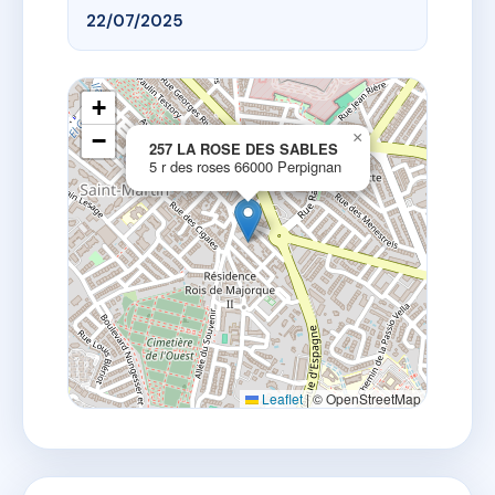
22/07/2025
+
−
×
257 LA ROSE DES SABLES
5 r des roses 66000 Perpignan
Leaflet
|
© OpenStreetMap