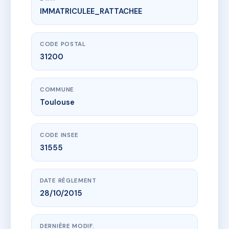
IMMATRICULEE_RATTACHEE
www.vme.plus/AC6397087
CHAUSSAS
57 r de chaussas
31200 Toulouse
CODE POSTAL
31200
COMMUNE
Toulouse
CODE INSEE
31555
DATE RÈGLEMENT
28/10/2015
DERNIÈRE MODIF.