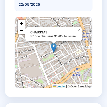
22/05/2025
+
−
×
CHAUSSAS
57 r de chaussas 31200 Toulouse
Leaflet
|
© OpenStreetMap