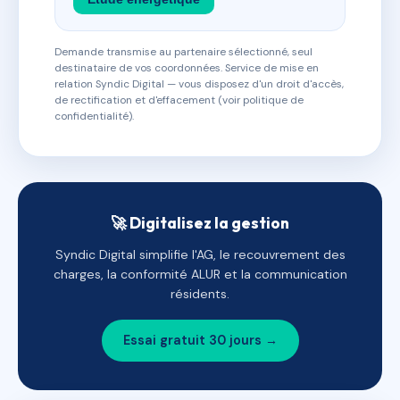
Demande transmise au partenaire sélectionné, seul
destinataire de vos coordonnées. Service de mise en
relation Syndic Digital — vous disposez d'un droit d'accès,
de rectification et d'effacement (voir politique de
confidentialité).
🚀 Digitalisez la gestion
Syndic Digital simplifie l'AG, le recouvrement des
charges, la conformité ALUR et la communication
résidents.
Essai gratuit 30 jours →