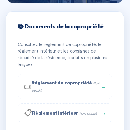
🇫🇷 RFRAC6397087
CHAUSSAS
📚 Documents de la copropriété
📍 57 r de chaussas 31200 Toulouse
Consultez le règlement de copropriété, le
✓ Immatriculée
🏠 90 lots
🏗 1 bâtiment(s)
règlement intérieur et les consignes de
sécurité de la résidence, traduits en plusieurs
langues.
📞 Contacter Syndic Digital
💬 WhatsApp
✉ Email
Règlement de copropriété
Non
📜
→
publié
📋
→
Règlement intérieur
Non publié