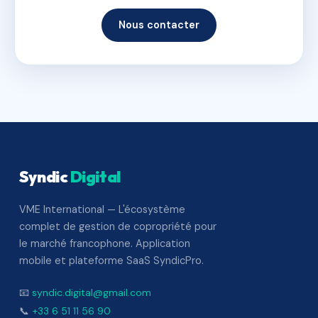
Nous contacter
Syndic
Digital
VME International — L'écosystème
complet de gestion de copropriété pour
le marché francophone. Application
mobile et plateforme SaaS SyndicPro.
📧
syndic.digital@gmail.com
📞
+33 6 51 11 56 90