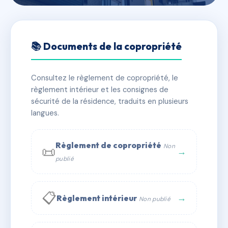
🇫🇷 RFRAC6397814
256 LES JARDINS DE GABI
📚 Documents de la copropriété
📍 3 r du docteur zamenhof 66700 Argelès-sur-Mer
Consultez le règlement de copropriété, le
✓ Immatriculée
🏠 18 lots
🏗 1 bâtiment(s)
règlement intérieur et les consignes de
sécurité de la résidence, traduits en plusieurs
langues.
📞 Contacter Syndic Digital
💬 WhatsApp
✉ Email
Règlement de copropriété
Non
📜
→
publié
📋
→
Règlement intérieur
Non publié