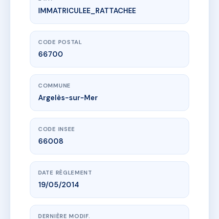
IMMATRICULEE_RATTACHEE
www.vme.plus/AC6397814
256 LES JARDINS DE GABI
3 r du docteur zamenhof
66700 Argelès-sur-Mer
CODE POSTAL
66700
COMMUNE
Argelès-sur-Mer
CODE INSEE
66008
DATE RÈGLEMENT
19/05/2014
DERNIÈRE MODIF.