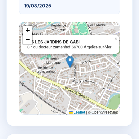
19/08/2025
+
−
×
256 LES JARDINS DE GABI
3 r du docteur zamenhof 66700 Argelès-sur-Mer
Leaflet
|
© OpenStreetMap