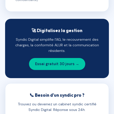
confidentialité).
🚀 Digitalisez la gestion
Syndic Digital simplifie l'AG, le recouvrement des
charges, la conformité ALUR et la communication
résidents.
Essai gratuit 30 jours →
📞 Besoin d'un syndic pro ?
Trouvez ou devenez un cabinet syndic certifié
Syndic Digital. Réponse sous 24h.