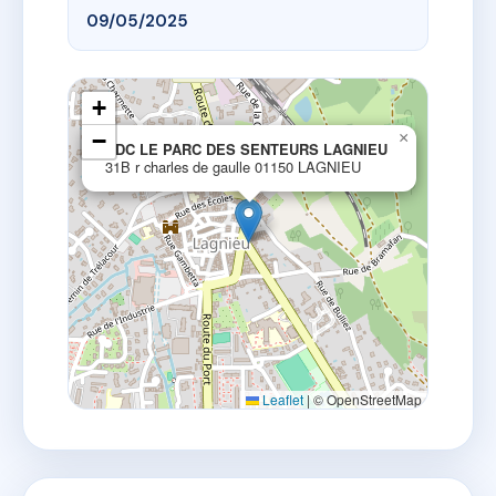
09/05/2025
+
−
×
SDC LE PARC DES SENTEURS LAGNIEU
31B r charles de gaulle 01150 LAGNIEU
Leaflet
|
© OpenStreetMap