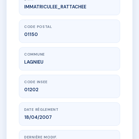
IMMATRICULEE_RATTACHEE
www.vme.plus/AC6398317
SDC LE PARC DES SENTEURS LAGNIEU
31B r charles de gaulle
01150 LAGNIEU
CODE POSTAL
01150
COMMUNE
LAGNIEU
CODE INSEE
01202
DATE RÈGLEMENT
18/04/2007
DERNIÈRE MODIF.