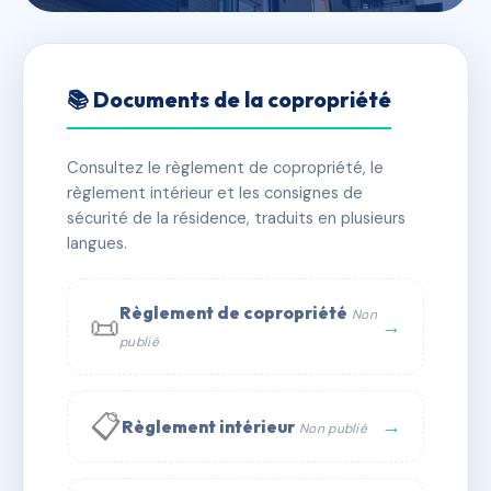
🇫🇷 RFRAC6398317
SDC LE PARC DES SENTEURS
📚 Documents de la copropriété
LAGNIEU
Consultez le règlement de copropriété, le
📍 31B r charles de gaulle 01150 LAGNIEU
règlement intérieur et les consignes de
✓ Immatriculée
🏠 25 lots
🏗 3 bâtiment(s)
sécurité de la résidence, traduits en plusieurs
langues.
📞 Contacter Syndic Digital
💬 WhatsApp
Règlement de copropriété
Non
📜
✉ Email
→
publié
📋
→
Règlement intérieur
Non publié