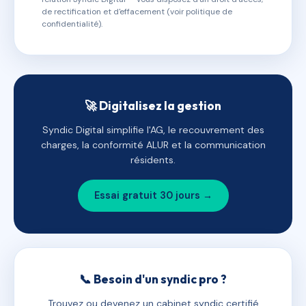
de rectification et d'effacement (voir politique de
confidentialité).
🚀 Digitalisez la gestion
Syndic Digital simplifie l'AG, le recouvrement des
charges, la conformité ALUR et la communication
résidents.
Essai gratuit 30 jours →
📞 Besoin d'un syndic pro ?
Trouvez ou devenez un cabinet syndic certifié