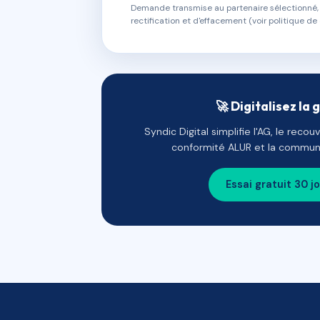
Demande transmise au partenaire sélectionné, s
rectification et d'effacement (voir politique de 
🚀 Digitalisez la 
Syndic Digital simplifie l'AG, le reco
conformité ALUR et la communi
Essai gratuit 30 j