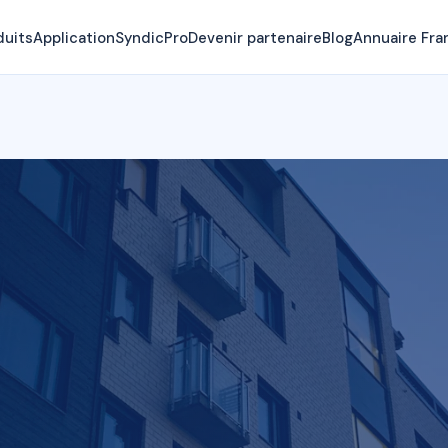
duits
Application
SyndicPro
Devenir partenaire
Blog
Annuaire Fra