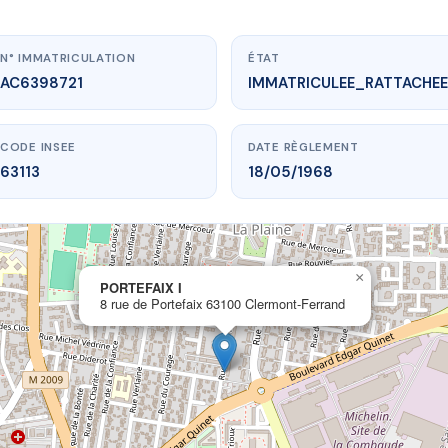
N° IMMATRICULATION
ÉTAT
AC6398721
IMMATRICULEE_RATTACHEE
CODE INSEE
DATE RÈGLEMENT
63113
18/05/1968
×
.vme.plus/AC6398721
PORTEFAIX I
8 rue de Portefaix 63100 Clermont-Ferrand
PORTEFAIX I
tefaix
63100 Clermont-Ferrand