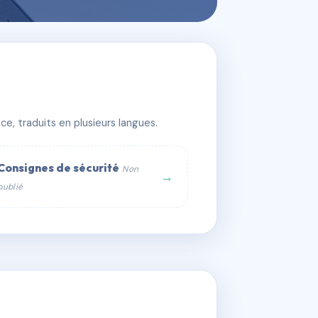
e, traduits en plusieurs langues.
Consignes de sécurité
Non
→
publié
web :
om