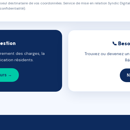
eul destinataire de vos coordonnées. Service de mise en relation Syndic Digital
confidentialité).
gestion
📞 Beso
uvrement des charges, la
Trouvez ou devenez un c
cation résidents.
Ré
ours →
N