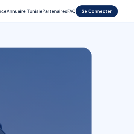
nce
Annuaire Tunisie
Partenaires
FAQ
Se Connecter