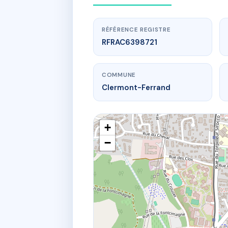
RÉFÉRENCE REGISTRE
RFRAC6398721
COMMUNE
Clermont-Ferrand
+
−
www
8 rue de Por