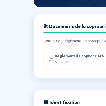
🇫🇷 RFRAC6398721
📚 Documents de la copropr
PORTEFAIX I
📍 8 rue de Portefaix 63100 Clermon
Consultez le règlement de copropriété, 
✓ Immatriculée
🏠 96 lots
🏗 5 
Règlement de copropriété
📜
Non publié
📞 Contacter Syndic Digital

Coproprié
229 
N°
w
🏛 Identification