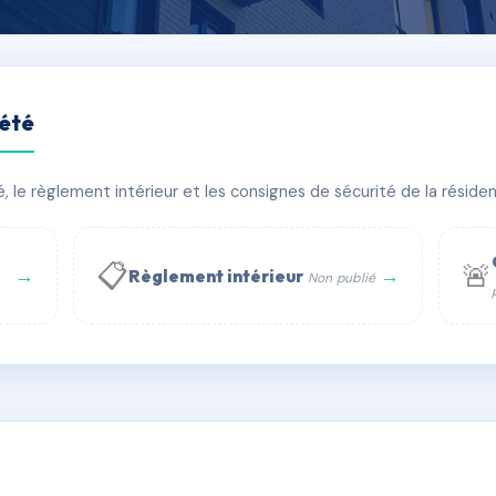
iété
le règlement intérieur et les consignes de sécurité de la résidenc
bâtiment(s)
📋
🚨
→
→
Règlement intérieur
Non publié
 WhatsApp
✉ Email
té
rue Saint-Honoré, 75001 Paris - Tél. : +33 6 51 11 56 90 - 
AC6400378
🇫🇷
ww.syndic.digital - E-mail : syndic.digital@gmail.c