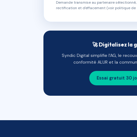
Demande transmise au partenaire sélectionné, s
rectification et d'effacement (voir politique de 
🚀 Digitalisez la 
Syndic Digital simplifie l'AG, le reco
conformité ALUR et la communi
Essai gratuit 30 j