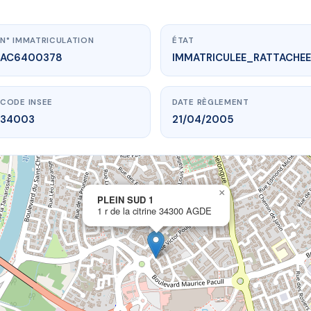
N° IMMATRICULATION
ÉTAT
AC6400378
IMMATRICULEE_RATTACHEE
CODE INSEE
DATE RÈGLEMENT
34003
21/04/2005
×
vme.plus/AC6400378
PLEIN SUD 1
1 r de la citrine 34300 AGDE
PLEIN SUD 1
 la citrine
34300 AGDE