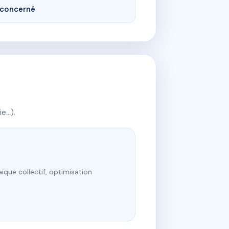
concerné
ie…).
ïque collectif, optimisation