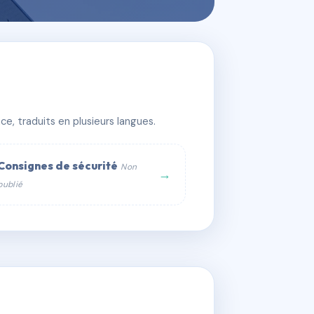
e, traduits en plusieurs langues.
Consignes de sécurité
Non
→
publié
web :
om