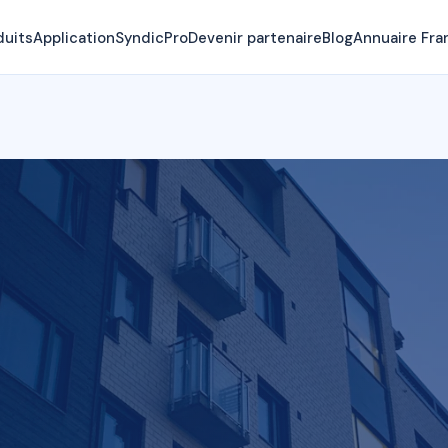
duits
Application
SyndicPro
Devenir partenaire
Blog
Annuaire Fra