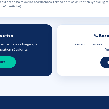
eul destinataire de vos coordonnées. Service de mise en relation Syndic Digital
confidentialité).
gestion
📞 Beso
uvrement des charges, la
Trouvez ou devenez un c
cation résidents.
Ré
ours →
N