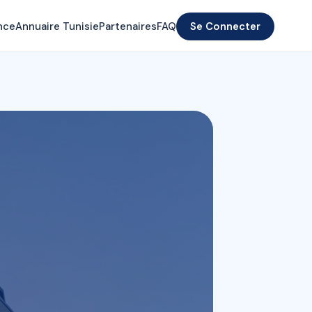
nce
Annuaire Tunisie
Partenaires
FAQ
Se Connecter