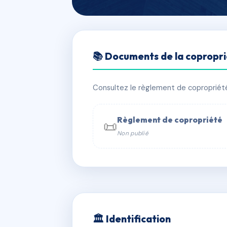
🇫🇷 RFRAC6401699
📚 Documents de la copropr
LA CROIX BLA
📍 9 pl croix blanche 63430 PONT 
Consultez le règlement de copropriété, 
✓ Immatriculée
🏠 30 lots
🏗 1 
Règlement de copropriété
📜
Non publié
📞 Contacter Syndic Digital

Coproprié
229 
N°
w
🏛 Identification