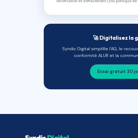
rectification et d'effacement (voir politique de 
🚀 Digitalisez la 
Syndic Digital simplifie l'AG, le reco
conformité ALUR et la communi
Essai gratuit 30 j
Syndic
Digital