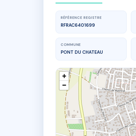
RÉFÉRENCE REGISTRE
RFRAC6401699
COMMUNE
PONT DU CHATEAU
+
−
www
9 pl croix b