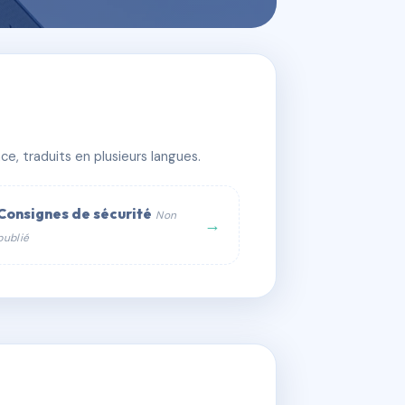
e, traduits en plusieurs langues.
Consignes de sécurité
Non
→
publié
web :
om