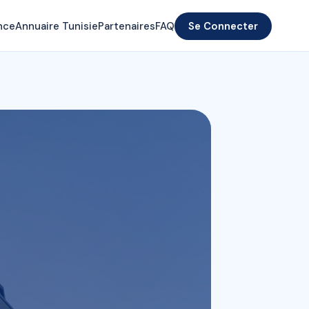
nce
Annuaire Tunisie
Partenaires
FAQ
Se Connecter