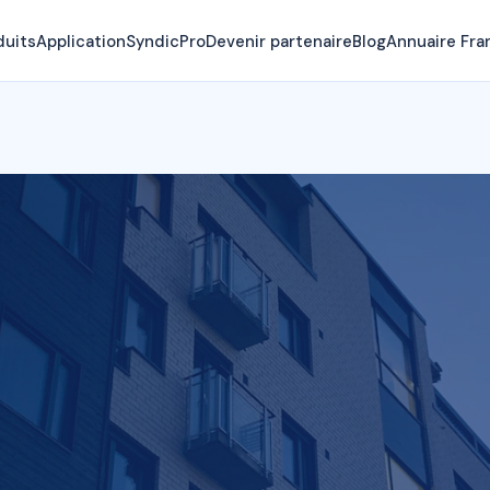
duits
Application
SyndicPro
Devenir partenaire
Blog
Annuaire Fra