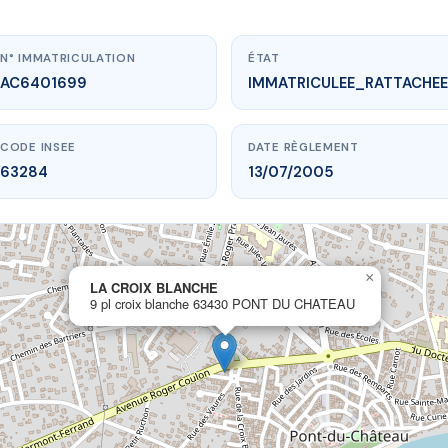
N° IMMATRICULATION
ÉTAT
AC6401699
IMMATRICULEE_RATTACHEE
CODE INSEE
DATE RÈGLEMENT
63284
13/07/2005
×
.vme.plus/AC6401699
LA CROIX BLANCHE
9 pl croix blanche 63430 PONT DU CHATEAU
LA CROIX BLANCHE
lanche
63430 PONT DU CHATEAU