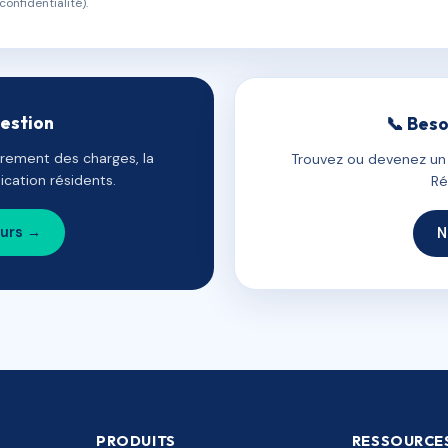
confidentialité).
gestion
📞 Beso
uvrement des charges, la
Trouvez ou devenez un c
cation résidents.
Ré
ours →
N
PRODUITS
RESSOURCE