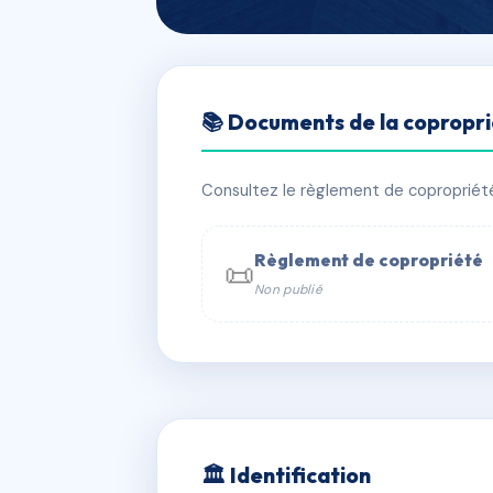
🇫🇷 RFRAC6402358
📚 Documents de la copropr
OSIRIS
📍 3 qu de houat 56170 Quiberon
Consultez le règlement de copropriété, 
✓ Immatriculée
🏠 131 lots
🏗 2 
Règlement de copropriété
📜
Non publié
📞 Contacter Syndic Digital

Coproprié
229 
N°
w
🏛 Identification