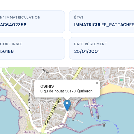
N° IMMATRICULATION
ÉTAT
AC6402358
IMMATRICULEE_RATTACHEE
CODE INSEE
DATE RÈGLEMENT
56186
25/01/2001
×
vme.plus/AC6402358
OSIRIS
3 qu de houat 56170 Quiberon
OSIRIS
e houat
56170 Quiberon