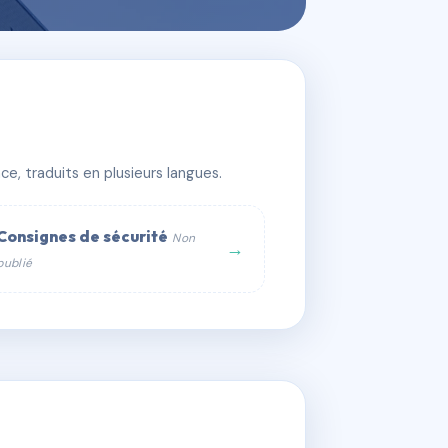
e, traduits en plusieurs langues.
Consignes de sécurité
Non
→
publié
web :
om