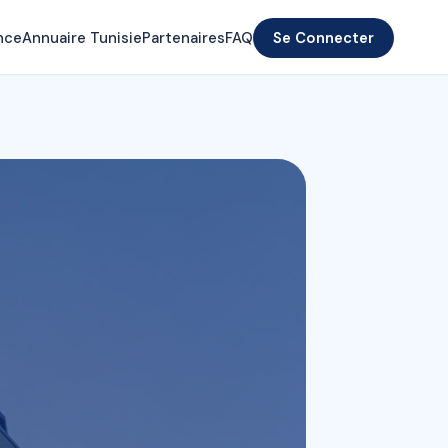
nce
Annuaire Tunisie
Partenaires
FAQ
Se Connecter