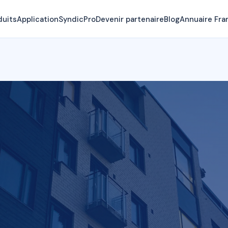
duits
Application
SyndicPro
Devenir partenaire
Blog
Annuaire Fra