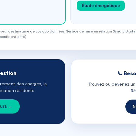
Étude énergétique
eul destinataire de vos coordonnées. Service de mise en relation Syndic Digital
confidentialité).
gestion
📞 Beso
uvrement des charges, la
Trouvez ou devenez un c
cation résidents.
Ré
ours →
N