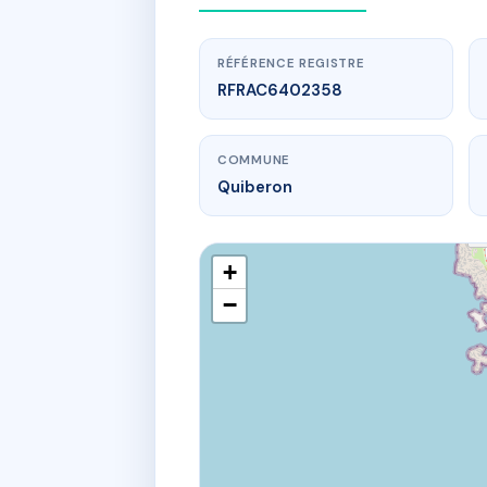
RÉFÉRENCE REGISTRE
RFRAC6402358
COMMUNE
Quiberon
+
−
www.
3 qu d