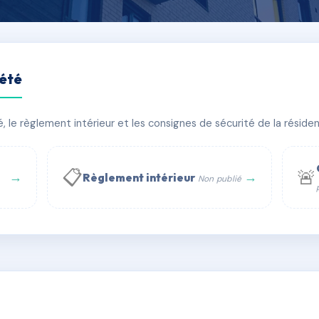
iété
le règlement intérieur et les consignes de sécurité de la résidenc
bâtiment(s)
📋
🚨
→
→
Règlement intérieur
Non publié
 WhatsApp
✉ Email
té
rue Saint-Honoré, 75001 Paris - Tél. : +33 6 51 11 56 90 - 
AC6402358
🇫🇷
ww.syndic.digital - E-mail : syndic.digital@gmail.c