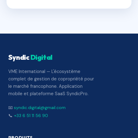
Syndic
Digital
VME International — L'écosystème
complet de gestion de copropriété pour
le marché francophone. Application
mobile et plateforme SaaS SyndicPro.
📧
syndic.digital@gmail.com
📞
+33 6 51 11 56 90
PRODUITS