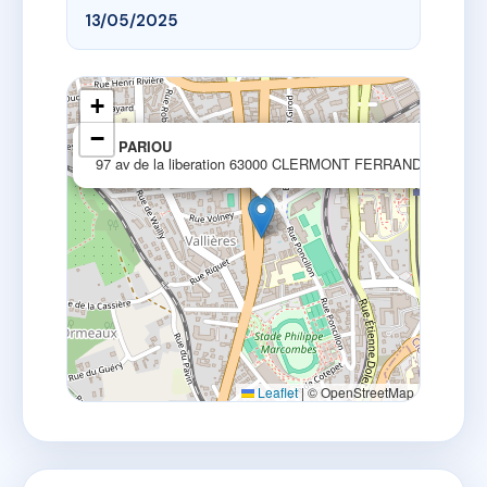
13/05/2025
+
−
×
LE PARIOU
97 av de la liberation 63000 CLERMONT FERRAND
Leaflet
|
© OpenStreetMap