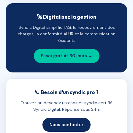
🚀 Digitalisez la gestion
Syndic Digital simplifie l'AG, le recouvrement des
charges, la conformité ALUR et la communication
résidents.
Essai gratuit 30 jours →
📞 Besoin d'un syndic pro ?
Trouvez ou devenez un cabinet syndic certifié
Syndic Digital. Réponse sous 24h.
Nous contacter