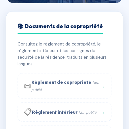
🇫🇷 RFRAC6406805
LE PARIOU
📚 Documents de la copropriété
📍 97 av de la liberation 63000 CLERMONT
FERRAND
Consultez le règlement de copropriété, le
règlement intérieur et les consignes de
✓ Immatriculée
🏠 22 lots
🏗 1 bâtiment(s)
sécurité de la résidence, traduits en plusieurs
langues.
📞 Contacter Syndic Digital
💬 WhatsApp
Règlement de copropriété
Non
📜
✉ Email
→
publié
📋
→
Règlement intérieur
Non publié