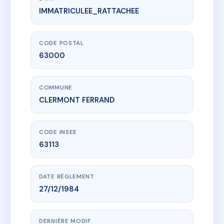
IMMATRICULEE_RATTACHEE
www.vme.plus/AC6406805
LE PARIOU
97 av de la liberation
63000 CLERMONT FERRAND
CODE POSTAL
63000
COMMUNE
CLERMONT FERRAND
CODE INSEE
63113
DATE RÈGLEMENT
27/12/1984
DERNIÈRE MODIF.