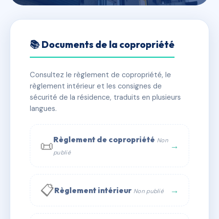
🇫🇷 RFRAC6408132
252 CLAIREFONTAINE
📚 Documents de la copropriété
TOULOUGES
Consultez le règlement de copropriété, le
📍 4 r Jean Mermoz,66350 Toulouges
règlement intérieur et les consignes de
✓ Immatriculée
🏠 12 lots
🏗 1 bâtiment(s)
sécurité de la résidence, traduits en plusieurs
langues.
📞 Contacter Syndic Digital
💬 WhatsApp
Règlement de copropriété
Non
📜
✉ Email
→
publié
📋
→
Règlement intérieur
Non publié