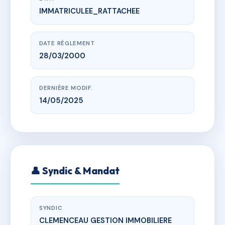
IMMATRICULEE_RATTACHEE
www.vme.plus/AC6408132
252 CLAIREFONTAINE TOULOUGES
4 r Jean Mermoz,66350 Toulouges
DATE RÈGLEMENT
28/03/2000
DERNIÈRE MODIF.
14/05/2025
👤 Syndic & Mandat
SYNDIC
CLEMENCEAU GESTION IMMOBILIERE