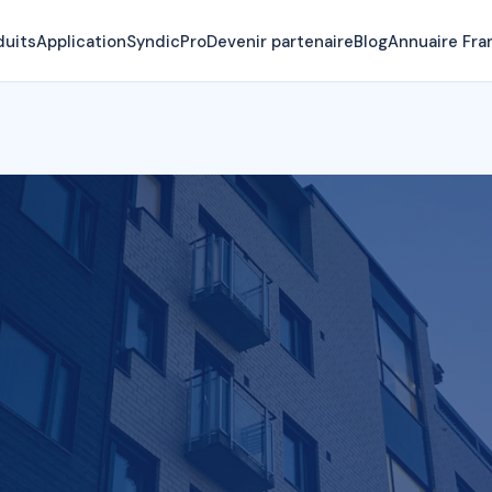
duits
Application
SyndicPro
Devenir partenaire
Blog
Annuaire Fra