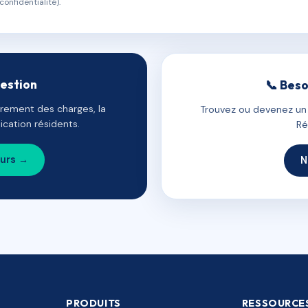
confidentialité).
gestion
📞 Beso
uvrement des charges, la
Trouvez ou devenez un c
cation résidents.
Ré
ours →
N
PRODUITS
RESSOURCE