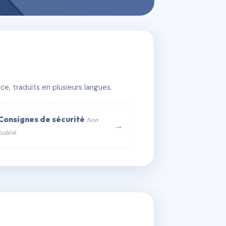
e, traduits en plusieurs langues.
Consignes de sécurité
Non
→
publié
web :
om