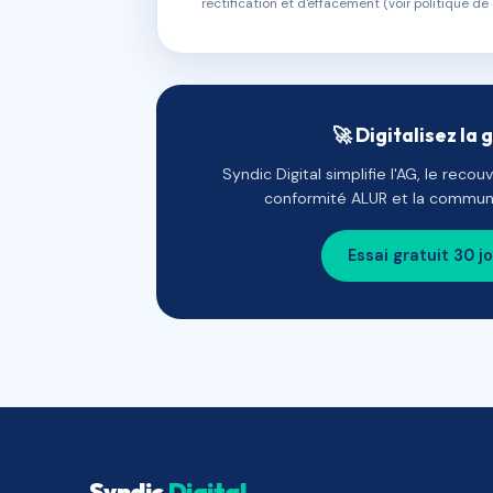
rectification et d'effacement (voir politique de 
🚀 Digitalisez la 
Syndic Digital simplifie l'AG, le reco
conformité ALUR et la communi
Essai gratuit 30 j
Syndic
Digital