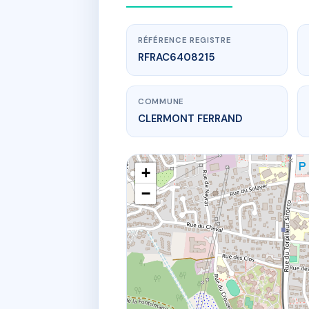
RÉFÉRENCE REGISTRE
RFRAC6408215
COMMUNE
CLERMONT FERRAND
+
−
www.
24 r portefa