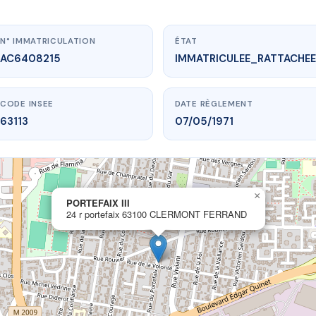
N° IMMATRICULATION
ÉTAT
AC6408215
IMMATRICULEE_RATTACHEE
CODE INSEE
DATE RÈGLEMENT
63113
07/05/1971
×
vme.plus/AC6408215
PORTEFAIX III
24 r portefaix 63100 CLERMONT FERRAND
PORTEFAIX III
ix
63100 CLERMONT FERRAND