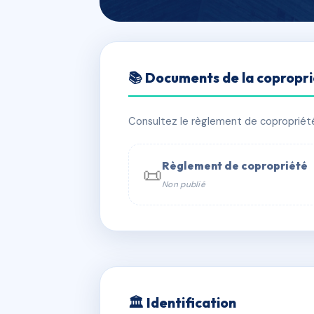
🇫🇷 RFRAC6408215
📚 Documents de la copropr
PORTEFAIX III
📍 24 r portefaix 63100 CLERMONT
Consultez le règlement de copropriété, 
✓ Immatriculée
🏠 96 lots
🏗 1 b
Règlement de copropriété
📜
Non publié
📞 Contacter Syndic Digital

Coproprié
229 
N°
w
🏛 Identification