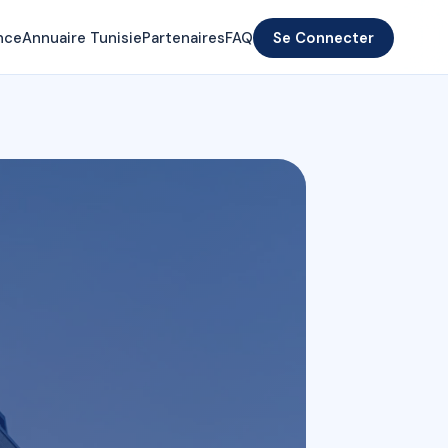
nce
Annuaire Tunisie
Partenaires
FAQ
Se Connecter