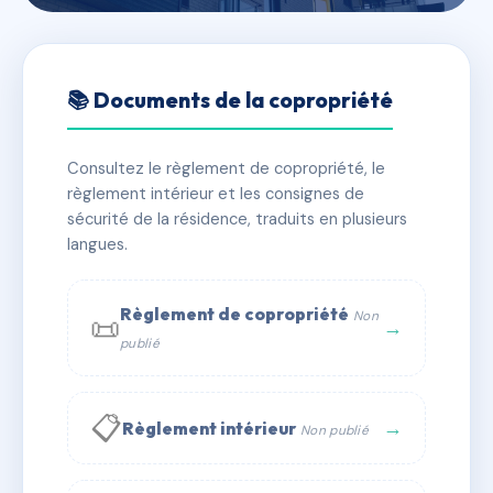
🇫🇷 RFRAC6408702
Copropriété 2 rue Gutenberg
📚 Documents de la copropriété
📍 2 r gutenberg 67000 Strasbourg
Consultez le règlement de copropriété, le
✓ Immatriculée
🏠 4 lots
🏗 1 bâtiment(s)
règlement intérieur et les consignes de
sécurité de la résidence, traduits en plusieurs
langues.
📞 Contacter Syndic Digital
💬 WhatsApp
✉ Email
Règlement de copropriété
Non
📜
→
publié
📋
→
Règlement intérieur
Non publié