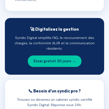
confidentialité).
🚀 Digitalisez la gestion
Syndic Digital simplifie l'AG, le recouvrement des
charges, la conformité ALUR et la communication
résidents.
Essai gratuit 30 jours →
📞 Besoin d'un syndic pro ?
Trouvez ou devenez un cabinet syndic certifié
Syndic Digital. Réponse sous 24h.