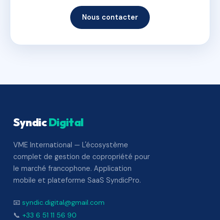
Nous contacter
Syndic
Digital
VME International — L'écosystème
complet de gestion de copropriété pour
le marché francophone. Application
mobile et plateforme SaaS SyndicPro.
📧
syndic.digital@gmail.com
📞
+33 6 51 11 56 90