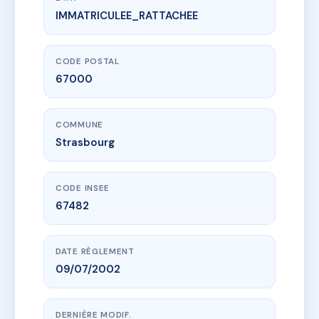
IMMATRICULEE_RATTACHEE
www.vme.plus/AC6408702
Copropriété 2 rue Gutenberg
2 r gutenberg
67000 Strasbourg
CODE POSTAL
67000
COMMUNE
Strasbourg
CODE INSEE
67482
DATE RÈGLEMENT
09/07/2002
DERNIÈRE MODIF.